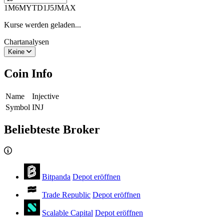
1M
6M
YTD
1J
5J
MAX
Kurse werden geladen...
Chartanalysen
Keine
Coin Info
Name
Injective
Symbol
INJ
Beliebteste Broker
Bitpanda
Depot eröffnen
Trade Republic
Depot eröffnen
Scalable Capital
Depot eröffnen