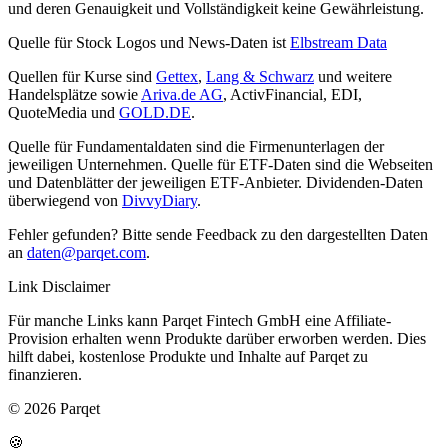
und deren Genauigkeit und Vollständigkeit keine Gewährleistung.
Quelle für Stock Logos und News-Daten ist
Elbstream Data
Quellen für Kurse sind
Gettex
,
Lang & Schwarz
und weitere
Handelsplätze sowie
Ariva.de AG
, ActivFinancial, EDI,
QuoteMedia und
GOLD.DE
.
Quelle für Fundamentaldaten sind die Firmenunterlagen der
jeweiligen Unternehmen. Quelle für ETF-Daten sind die Webseiten
und Datenblätter der jeweiligen ETF-Anbieter. Dividenden-Daten
überwiegend von
DivvyDiary
.
Fehler gefunden? Bitte sende Feedback zu den dargestellten Daten
an
daten@parqet.com
.
Link Disclaimer
Für manche Links kann Parqet Fintech GmbH eine Affiliate-
Provision erhalten wenn Produkte darüber erworben werden. Dies
hilft dabei, kostenlose Produkte und Inhalte auf Parqet zu
finanzieren.
© 2026 Parqet
🍪