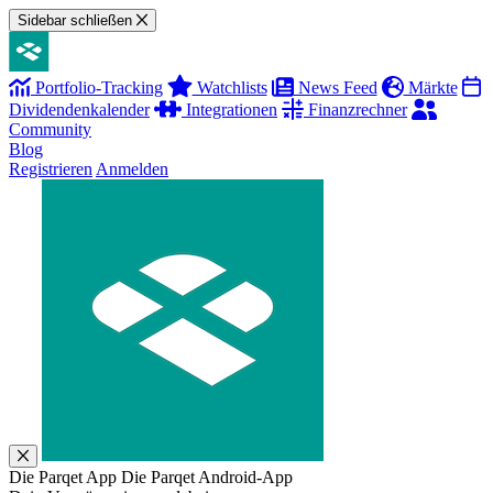
Sidebar schließen
Portfolio-Tracking
Watchlists
News Feed
Märkte
Dividendenkalender
Integrationen
Finanzrechner
Community
Blog
Registrieren
Anmelden
Die Parqet App
Die Parqet Android-App