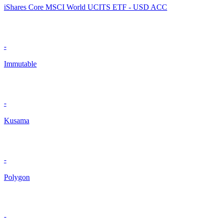
iShares Core MSCI World UCITS ETF - USD ACC
-
Immutable
-
Kusama
-
Polygon
-