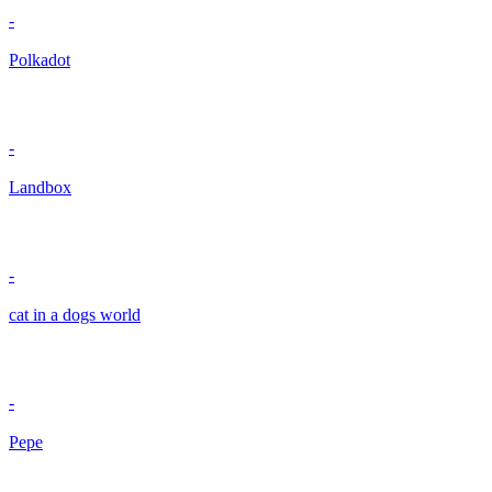
-
Polkadot
-
Landbox
-
cat in a dogs world
-
Pepe