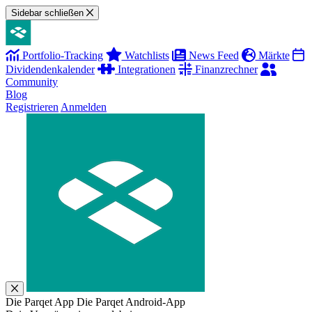
Sidebar schließen
Portfolio-Tracking
Watchlists
News Feed
Märkte
Dividendenkalender
Integrationen
Finanzrechner
Community
Blog
Registrieren
Anmelden
Die Parqet App
Die Parqet Android-App