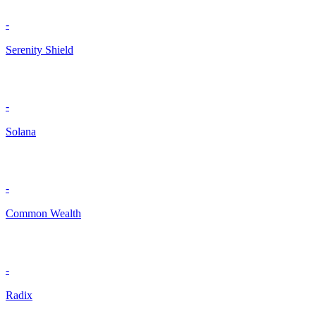
-
Serenity Shield
-
Solana
-
Common Wealth
-
Radix