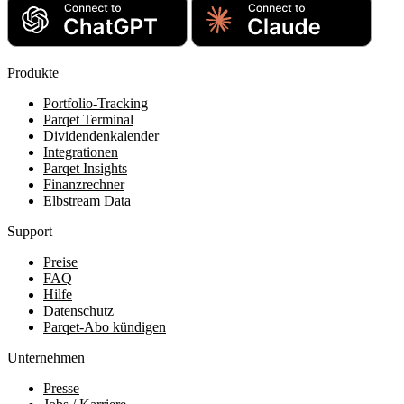
Produkte
Portfolio-Tracking
Parqet Terminal
Dividendenkalender
Integrationen
Parqet Insights
Finanzrechner
Elbstream Data
Support
Preise
FAQ
Hilfe
Datenschutz
Parqet-Abo kündigen
Unternehmen
Presse