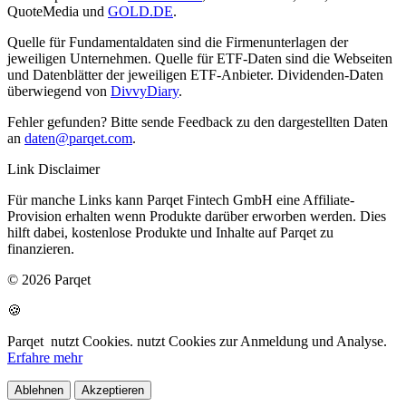
QuoteMedia und
GOLD.DE
.
Quelle für Fundamentaldaten sind die Firmenunterlagen der
jeweiligen Unternehmen. Quelle für ETF-Daten sind die Webseiten
und Datenblätter der jeweiligen ETF-Anbieter. Dividenden-Daten
überwiegend von
DivvyDiary
.
Fehler gefunden? Bitte sende Feedback zu den dargestellten Daten
an
daten@parqet.com
.
Link Disclaimer
Für manche Links kann Parqet Fintech GmbH eine Affiliate-
Provision erhalten wenn Produkte darüber erworben werden. Dies
hilft dabei, kostenlose Produkte und Inhalte auf Parqet zu
finanzieren.
© 2026 Parqet
🍪
Parqet
nutzt Cookies.
nutzt Cookies zur Anmeldung und Analyse.
Erfahre mehr
Ablehnen
Akzeptieren