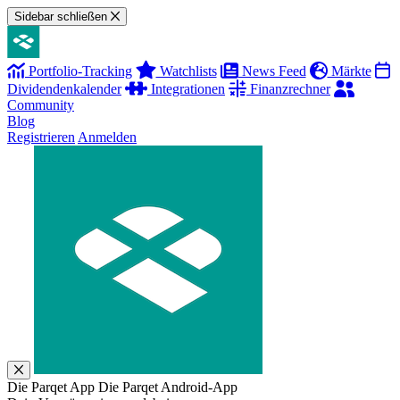
Sidebar schließen
Portfolio-Tracking
Watchlists
News Feed
Märkte
Dividendenkalender
Integrationen
Finanzrechner
Community
Blog
Registrieren
Anmelden
Die Parqet App
Die Parqet Android-App