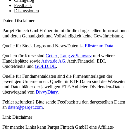
Changelog
Feedback
Diskussionen
Daten Disclaimer
Parqet Fintech GmbH übernimmt für die dargestellten Informationen
und deren Genauigkeit und Vollständigkeit keine Gewährleistung.
Quelle für Stock Logos und News-Daten ist
Elbstream Data
Quellen für Kurse sind
Gettex
,
Lang & Schwarz
und weitere
Handelsplätze sowie
Ariva.de AG
, ActivFinancial, EDI,
QuoteMedia und
GOLD.DE
.
Quelle für Fundamentaldaten sind die Firmenunterlagen der
jeweiligen Unternehmen. Quelle für ETF-Daten sind die Webseiten
und Datenblätter der jeweiligen ETF-Anbieter. Dividenden-Daten
überwiegend von
DivvyDiary
.
Fehler gefunden? Bitte sende Feedback zu den dargestellten Daten
an
daten@parqet.com
.
Link Disclaimer
Für manche Links kann Parqet Fintech GmbH eine Affiliate-