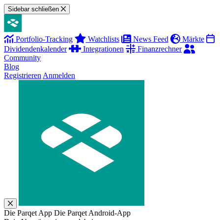
Sidebar schließen
Portfolio-Tracking
Watchlists
News Feed
Märkte
Dividendenkalender
Integrationen
Finanzrechner
Community
Blog
Registrieren
Anmelden
Die Parqet App
Die Parqet Android-App