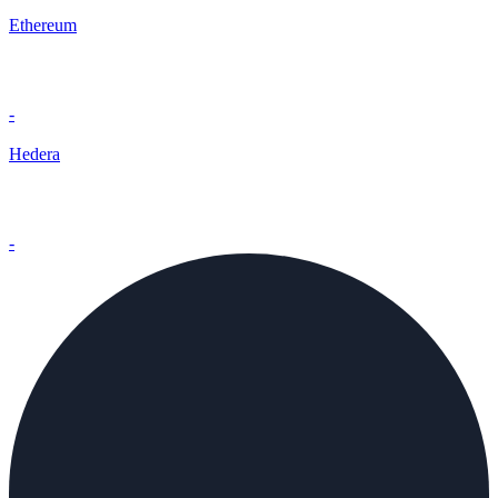
Ethereum
-
Hedera
-