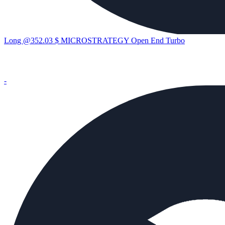
Long @352.03 $ MICROSTRATEGY Open End Turbo
-