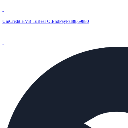
-
UniCredit HVB TuBear O.EndPayPal88,69880
-