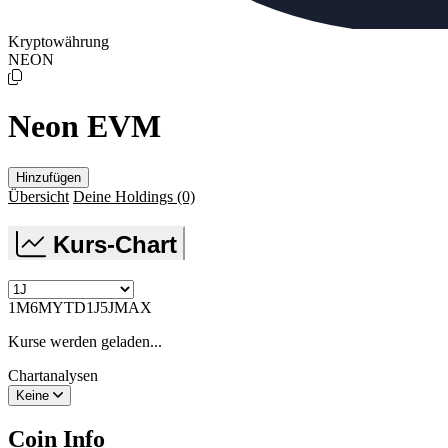
Kryptowährung
NEON
Neon EVM
Hinzufügen
Übersicht
Deine Holdings
(0)
Kurs-Chart
1M
6M
YTD
1J
5J
MAX
Kurse werden geladen...
Chartanalysen
Keine
Coin Info