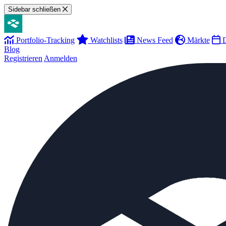
Sidebar schließen
Portfolio-Tracking
Watchlists
News Feed
Märkte
D
Blog
Registrieren
Anmelden