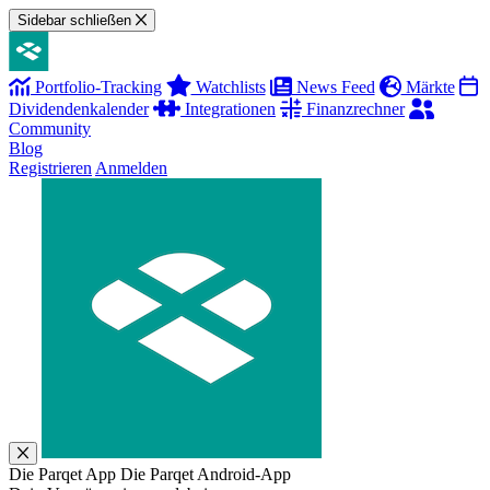
Sidebar schließen
Portfolio-Tracking
Watchlists
News Feed
Märkte
Dividendenkalender
Integrationen
Finanzrechner
Community
Blog
Registrieren
Anmelden
Die Parqet App
Die Parqet Android-App