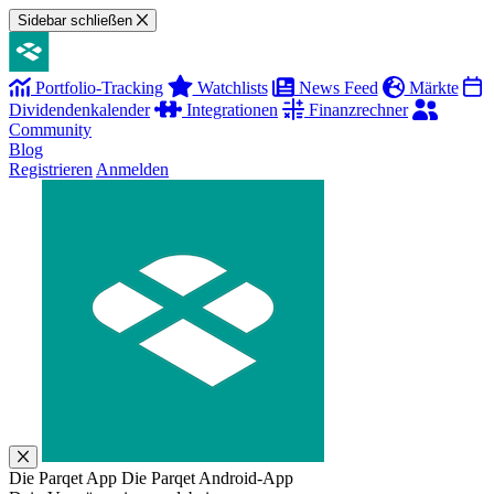
Sidebar schließen
Portfolio-Tracking
Watchlists
News Feed
Märkte
Dividendenkalender
Integrationen
Finanzrechner
Community
Blog
Registrieren
Anmelden
Die Parqet App
Die Parqet Android-App