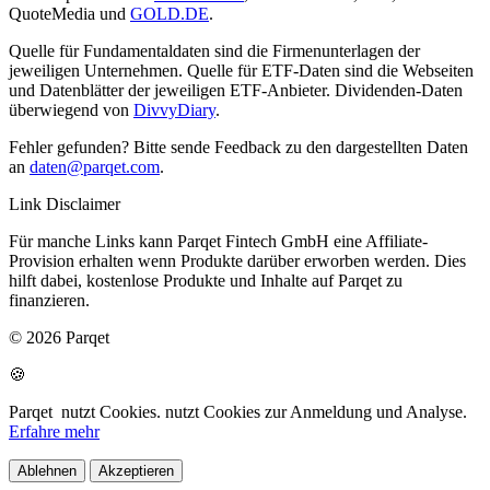
QuoteMedia und
GOLD.DE
.
Quelle für Fundamentaldaten sind die Firmenunterlagen der
jeweiligen Unternehmen. Quelle für ETF-Daten sind die Webseiten
und Datenblätter der jeweiligen ETF-Anbieter. Dividenden-Daten
überwiegend von
DivvyDiary
.
Fehler gefunden? Bitte sende Feedback zu den dargestellten Daten
an
daten@parqet.com
.
Link Disclaimer
Für manche Links kann Parqet Fintech GmbH eine Affiliate-
Provision erhalten wenn Produkte darüber erworben werden. Dies
hilft dabei, kostenlose Produkte und Inhalte auf Parqet zu
finanzieren.
© 2026 Parqet
🍪
Parqet
nutzt Cookies.
nutzt Cookies zur Anmeldung und Analyse.
Erfahre mehr
Ablehnen
Akzeptieren