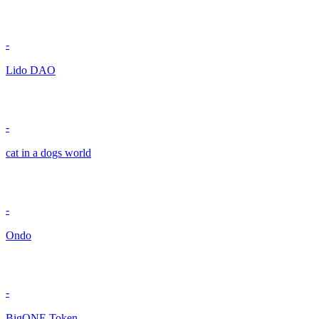
-
Lido DAO
-
cat in a dogs world
-
Ondo
-
BigONE Token