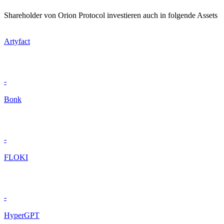
Shareholder von Orion Protocol investieren auch in folgende Assets
Artyfact
-
Bonk
-
FLOKI
-
HyperGPT