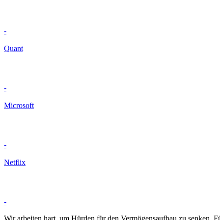
-
Quant
-
Microsoft
-
Netflix
-
Wir arbeiten hart, um Hürden für den Vermögensaufbau zu senken. Für