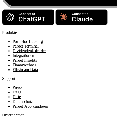
Produkte
Portfolio-Tracking
Parqet Terminal
Dividendenkalender
Integrationen
Parqet Insights
Finanzrechner
Elbstream Data
Support
Preise
FAQ
Hilfe
Datenschutz
Parqet-Abo kündigen
Unternehmen