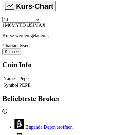
Kurs-Chart
1M
6M
YTD
1J
5J
MAX
Kurse werden geladen...
Chartanalysen
Keine
Coin Info
Name
Pepe
Symbol
PEPE
Beliebteste Broker
Bitpanda
Depot eröffnen