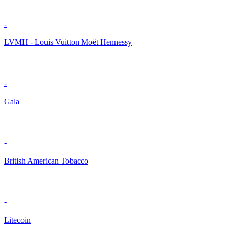
-
LVMH - Louis Vuitton Moët Hennessy
-
Gala
-
British American Tobacco
-
Litecoin