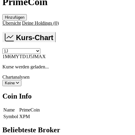
PrimeCoin
Hinzufügen
Übersicht
Deine Holdings
(0)
Kurs-Chart
1M
6M
YTD
1J
5J
MAX
Kurse werden geladen...
Chartanalysen
Keine
Coin Info
Name
PrimeCoin
Symbol
XPM
Beliebteste Broker