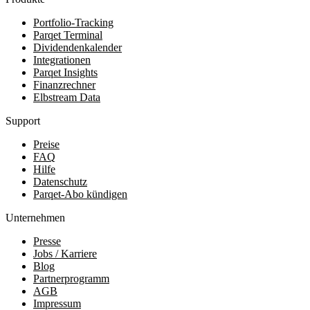
Portfolio-Tracking
Parqet Terminal
Dividendenkalender
Integrationen
Parqet Insights
Finanzrechner
Elbstream Data
Support
Preise
FAQ
Hilfe
Datenschutz
Parqet-Abo kündigen
Unternehmen
Presse
Jobs / Karriere
Blog
Partnerprogramm
AGB
Impressum