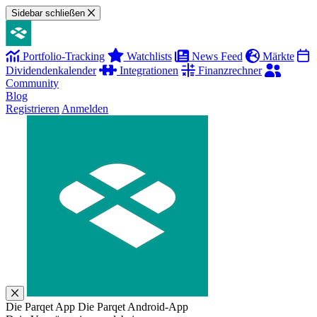
Sidebar schließen
Portfolio-Tracking
Watchlists
News Feed
Märkte
Dividendenkalender
Integrationen
Finanzrechner
Community
Blog
Registrieren
Anmelden
Die Parqet App
Die Parqet Android-App