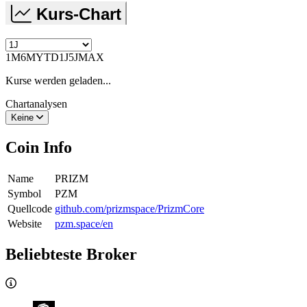
Kurs-Chart
1M
6M
YTD
1J
5J
MAX
Kurse werden geladen...
Chartanalysen
Keine
Coin Info
Name
PRIZM
Symbol
PZM
Quellcode
github.com/prizmspace/PrizmCore
Website
pzm.space/en
Beliebteste Broker