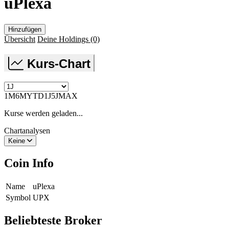
uPlexa
Hinzufügen
Übersicht
Deine Holdings
(0)
Kurs-Chart
1M
6M
YTD
1J
5J
MAX
Kurse werden geladen...
Chartanalysen
Keine
Coin Info
Name
uPlexa
Symbol
UPX
Beliebteste Broker