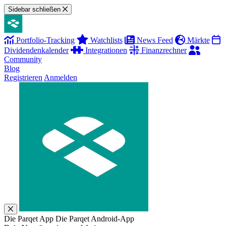
Sidebar schließen
Portfolio-Tracking
Watchlists
News Feed
Märkte
Dividendenkalender
Integrationen
Finanzrechner
Community
Blog
Registrieren
Anmelden
Die Parqet App
Die Parqet Android-App