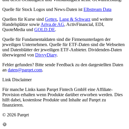
Quelle für Stock Logos und News-Daten ist
Elbstream Data
Quellen für Kurse sind
Gettex
,
Lang & Schwarz
und weitere
Handelsplätze sowie
Ariva.de AG
, ActivFinancial, EDI,
QuoteMedia und
GOLD.DE
.
Quelle für Fundamentaldaten sind die Firmenunterlagen der
jeweiligen Unternehmen. Quelle für ETF-Daten sind die Webseiten
und Datenblätter der jeweiligen ETF-Anbieter. Dividenden-Daten
überwiegend von
DivvyDiary
.
Fehler gefunden? Bitte sende Feedback zu den dargestellten Daten
an
daten@parqet.com
.
Link Disclaimer
Für manche Links kann Parqet Fintech GmbH eine Affiliate-
Provision erhalten wenn Produkte darüber erworben werden. Dies
hilft dabei, kostenlose Produkte und Inhalte auf Parqet zu
finanzieren.
© 2026 Parqet
🍪