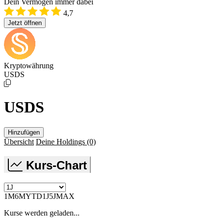
Dein Vermögen immer dabei
4,7
Jetzt öffnen
Kryptowährung
USDS
USDS
Hinzufügen
Übersicht
Deine Holdings
(0)
Kurs-Chart
1M
6M
YTD
1J
5J
MAX
Kurse werden geladen...