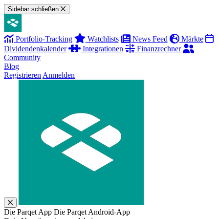
Sidebar schließen
Portfolio-Tracking
Watchlists
News Feed
Märkte
Dividendenkalender
Integrationen
Finanzrechner
Community
Blog
Registrieren
Anmelden
Die Parqet App
Die Parqet Android-App