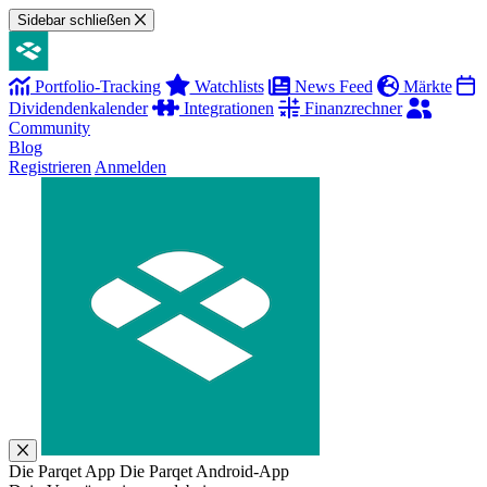
Sidebar schließen
Portfolio-Tracking
Watchlists
News Feed
Märkte
Dividendenkalender
Integrationen
Finanzrechner
Community
Blog
Registrieren
Anmelden
Die Parqet App
Die Parqet Android-App