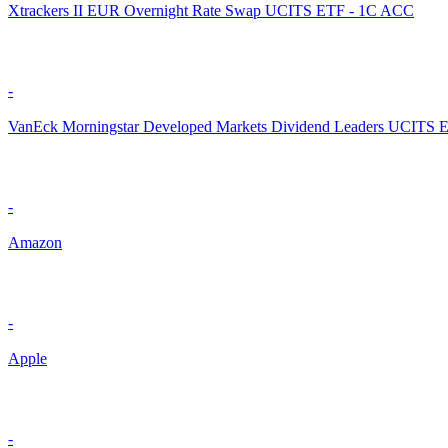
Xtrackers II EUR Overnight Rate Swap UCITS ETF - 1C ACC
-
VanEck Morningstar Developed Markets Dividend Leaders UCITS 
-
Amazon
-
Apple
-