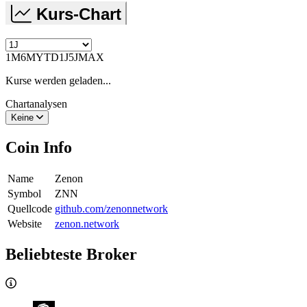
Kurs-Chart
1M
6M
YTD
1J
5J
MAX
Kurse werden geladen...
Chartanalysen
Keine
Coin Info
Name
Zenon
Symbol
ZNN
Quellcode
github.com/zenonnetwork
Website
zenon.network
Beliebteste Broker