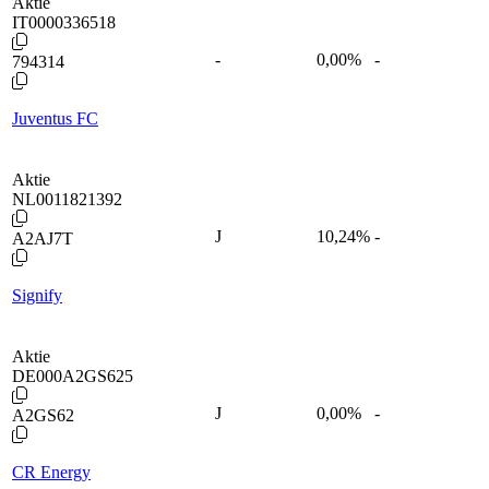
Aktie
IT0000336518
-
0,00
%
-
794314
Juventus FC
Aktie
NL0011821392
J
10,24
%
-
A2AJ7T
Signify
Aktie
DE000A2GS625
J
0,00
%
-
A2GS62
CR Energy