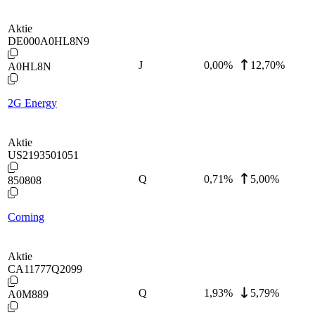
Aktie
DE000A0HL8N9
J
0,00
%
12,70%
A0HL8N
2G Energy
Aktie
US2193501051
Q
0,71
%
5,00%
850808
Corning
Aktie
CA11777Q2099
Q
1,93
%
5,79%
A0M889