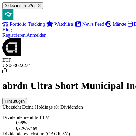
Sidebar schließen
Portfolio-Tracking
Watchlists
News Feed
Märkte
D
Blog
Registrieren
Anmelden
ETF
US0030222741
abrdn Ultra Short Municipal I
Hinzufügen
Übersicht
Deine Holdings
(0)
Dividenden
Dividendenrendite TTM
0,98
%
0,22€/Anteil
Dividendenwachstum (CAGR 5Y)