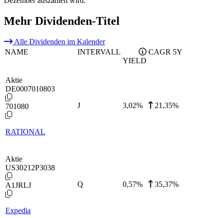
Dezember auszahlen wird.
Mehr Dividenden-Titel
Alle Dividenden im Kalender
NAME
INTERVALL
CAGR 5Y
YIELD
Aktie
DE0007010803
J
3,02
%
21,35%
701080
RATIONAL
Aktie
US30212P3038
Q
0,57
%
35,37%
A1JRLJ
Expedia