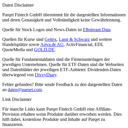
Daten Disclaimer
Parqet Fintech GmbH übernimmt für die dargestellten Informationen
und deren Genauigkeit und Vollständigkeit keine Gewährleistung.
Quelle für Stock Logos und News-Daten ist
Elbstream Data
Quellen für Kurse sind
Gettex
,
Lang & Schwarz
und weitere
Handelsplätze sowie
Ariva.de AG
, ActivFinancial, EDI,
QuoteMedia und
GOLD.DE
.
Quelle für Fundamentaldaten sind die Firmenunterlagen der
jeweiligen Unternehmen. Quelle für ETF-Daten sind die Webseiten
und Datenblätter der jeweiligen ETF-Anbieter. Dividenden-Daten
überwiegend von
DivvyDiary
.
Fehler gefunden? Bitte sende Feedback zu den dargestellten Daten
an
daten@parqet.com
.
Link Disclaimer
Für manche Links kann Parqet Fintech GmbH eine Affiliate-
Provision erhalten wenn Produkte darüber erworben werden. Dies
hilft dabei, kostenlose Produkte und Inhalte auf Parqet zu
finanzieren.