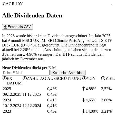
CAGR 10Y
-
Alle Dividenden-Daten
Export als CSV
In 2026 wurde bisher keine Dividende ausgeschüttet. Im Jahr 2025
hat Amundi MSCI UK IMI SRI Climate Paris Aligned UCITS ETF
DR - EUR (D) 0,43€ ausgeschüttet.
Die Dividendenrendite liegt
aktuell bei 2,26% und die
Ausschüttungen haben sich in den letzten
3 Jahren
um
4,90%
verringert
.
Der ETF schüttet Dividenden
jährlich im Dezember aus.
Neue Dividenden direkt per E-Mail
Kostenlos
Anmelden
EX-
ZAHLTAG
AUSSCHÜTTUNG
YOY
YIE
DATUM
2025
0,43
€
4,88%
2,52
%
09.12.2025
11.12.2025
0,43
€
2024
0,41
€
4,65%
2,80
%
10.12.2024
12.12.2024
0,41
€
2023
0,43
€
14,00%
3,21
%