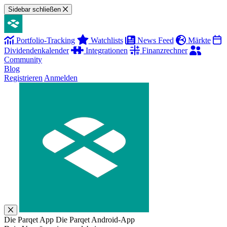
Sidebar schließen
Portfolio-Tracking
Watchlists
News Feed
Märkte
Dividendenkalender
Integrationen
Finanzrechner
Community
Blog
Registrieren
Anmelden
Die Parqet App
Die Parqet Android-App