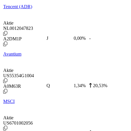
Tencent (ADR)
Aktie
NL0012047823
J
0,00
%
-
A2DM1P
Avantium
Aktie
US55354G1004
Q
1,34
%
20,53%
A0M63R
MSCI
Aktie
US6701002056