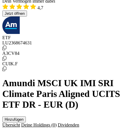
Dein Vermögen immer dabei
4,7
Jetzt öffnen
ETF
LU2368674631
A3CV84
CUIK.F
Amundi MSCI UK IMI SRI
Climate Paris Aligned UCITS
ETF DR - EUR (D)
Hinzufügen
Übersicht
Deine Holdings
(0)
Dividenden