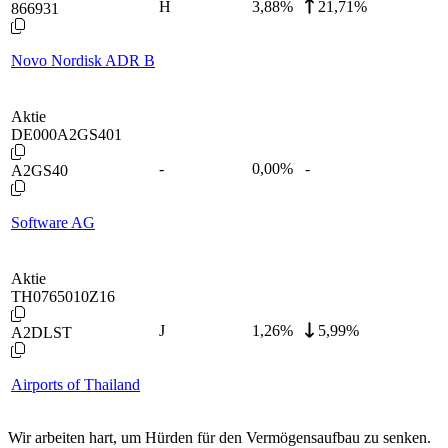
H
3,88
%
21,71%
866931
Novo Nordisk ADR B
Aktie
DE000A2GS401
-
0,00
%
-
A2GS40
Software AG
Aktie
TH0765010Z16
J
1,26
%
5,99%
A2DLST
Airports of Thailand
Wir arbeiten hart, um Hürden für den Vermögensaufbau zu senken.