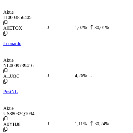
Aktie
IT0003856405
J
1,07
%
30,01%
A0ETQX
Leonardo
Aktie
NL0009739416
J
4,26
%
-
A1JJQC
PostNL
Aktie
US88032Q1094
J
1,11
%
30,24%
A0YHJ8