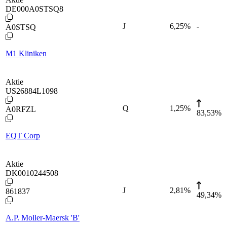
DE000A0STSQ8
J
6,25
%
-
A0STSQ
M1 Kliniken
Aktie
US26884L1098
Q
1,25
%
A0RFZL
83,53%
EQT Corp
Aktie
DK0010244508
J
2,81
%
861837
49,34%
A.P. Moller-Maersk 'B'