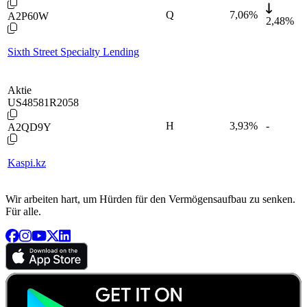
Q
7,06
%
A2P60W
2,48%
Sixth Street Specialty Lending
Aktie
US48581R2058
H
3,93
%
-
A2QD9Y
Kaspi.kz
Wir arbeiten hart, um Hürden für den Vermögensaufbau zu senken.
Für alle.