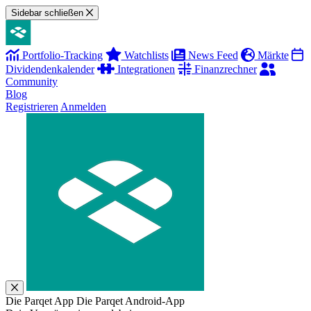
Sidebar schließen
Portfolio-Tracking
Watchlists
News Feed
Märkte
Dividendenkalender
Integrationen
Finanzrechner
Community
Blog
Registrieren
Anmelden
Die Parqet App
Die Parqet Android-App