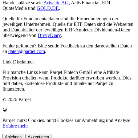
Handelsplätze sowie
Ariva.de AG
, ActivFinancial, EDI,
QuoteMedia und
GOLD.DE
.
Quelle für Fundamentaldaten sind die Firmenunterlagen der
jeweiligen Unternehmen. Quelle für ETF-Daten sind die Webseiten
und Datenblätter der jeweiligen ETF-Anbieter. Dividenden-Daten
überwiegend von
DivvyDiary
.
Fehler gefunden? Bitte sende Feedback zu den dargestellten Daten
an
daten@parqet.com
.
Link Disclaimer
Für manche Links kann Parqet Fintech GmbH eine Affiliate-
Provision erhalten wenn Produkte darüber erworben werden. Dies
hilft dabei, kostenlose Produkte und Inhalte auf Parqet zu
finanzieren.
© 2026 Parqet
🍪
Parqet
nutzt Cookies.
nutzt Cookies zur Anmeldung und Analyse.
Erfahre mehr
Ablehnen
Akzeptieren