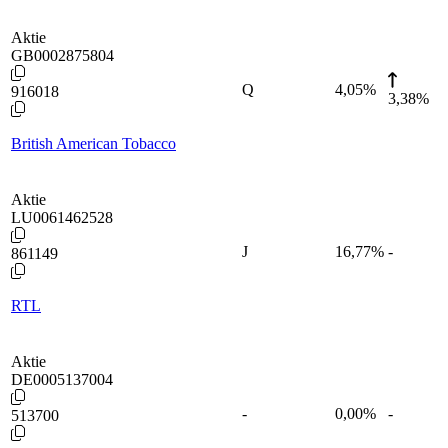
Aktie
GB0002875804
Q
4,05
%
916018
3,38%
British American Tobacco
Aktie
LU0061462528
J
16,77
%
-
861149
RTL
Aktie
DE0005137004
-
0,00
%
-
513700