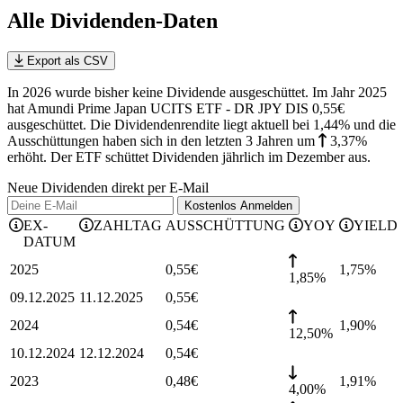
Alle Dividenden-Daten
Export als CSV
In 2026 wurde bisher keine Dividende ausgeschüttet. Im Jahr 2025
hat Amundi Prime Japan UCITS ETF - DR JPY DIS 0,55€
ausgeschüttet.
Die Dividendenrendite liegt aktuell bei 1,44% und die
Ausschüttungen haben sich in den letzten 3 Jahren
um
3,37%
erhöht
.
Der ETF schüttet Dividenden jährlich im Dezember aus.
Neue Dividenden direkt per E-Mail
Kostenlos
Anmelden
EX-
ZAHLTAG
AUSSCHÜTTUNG
YOY
YIELD
DATUM
2025
0,55
€
1,75
%
1,85%
09.12.2025
11.12.2025
0,55
€
2024
0,54
€
1,90
%
12,50%
10.12.2024
12.12.2024
0,54
€
2023
0,48
€
1,91
%
4,00%