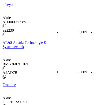
q.beyond
Aktie
AT0000969985
922230
-
0,00
%
-
AT&S Austria Technologie &
Systemtechnik
Aktie
BMG3682E1921
J
0,00
%
-
A2AD7B
Frontline
Aktie
US83012A1097