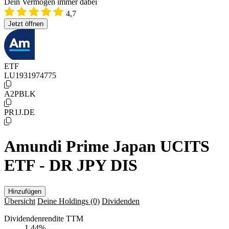
Dein Vermögen immer dabei
4,7
Jetzt öffnen
ETF
LU1931974775
A2PBLK
PR1J.DE
Amundi Prime Japan UCITS
ETF - DR JPY DIS
Hinzufügen
Übersicht
Deine Holdings
(0)
Dividenden
Dividendenrendite TTM
1,44
%