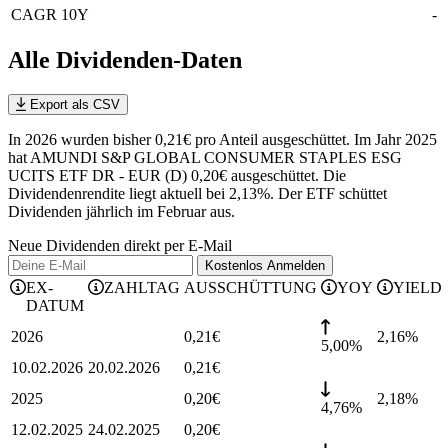
CAGR 10Y
-
Alle Dividenden-Daten
Export als CSV
In 2026 wurden bisher 0,21€ pro Anteil ausgeschüttet. Im Jahr 2025
hat AMUNDI S&P GLOBAL CONSUMER STAPLES ESG
UCITS ETF DR - EUR (D) 0,20€ ausgeschüttet.
Die
Dividendenrendite liegt aktuell bei 2,13%.
Der ETF schüttet
Dividenden jährlich im Februar aus.
Neue Dividenden direkt per E-Mail
Kostenlos
Anmelden
EX-
ZAHLTAG
AUSSCHÜTTUNG
YOY
YIELD
DATUM
2026
0,21
€
2,16
%
5,00%
10.02.2026
20.02.2026
0,21
€
2025
0,20
€
2,18
%
4,76%
12.02.2025
24.02.2025
0,20
€