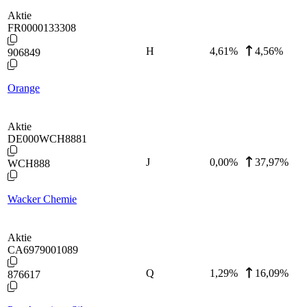
Aktie
FR0000133308
H
4,61
%
4,56%
906849
Orange
Aktie
DE000WCH8881
J
0,00
%
37,97%
WCH888
Wacker Chemie
Aktie
CA6979001089
Q
1,29
%
16,09%
876617