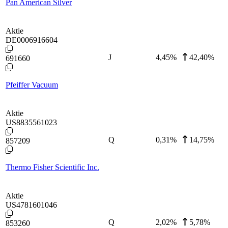
Pan American Silver
Aktie
DE0006916604
J
4,45
%
42,40%
691660
Pfeiffer Vacuum
Aktie
US8835561023
Q
0,31
%
14,75%
857209
Thermo Fisher Scientific Inc.
Aktie
US4781601046
Q
2,02
%
5,78%
853260