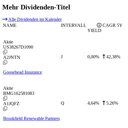
Mehr Dividenden-Titel
Alle Dividenden im Kalender
NAME
INTERVALL
CAGR 5Y
YIELD
Aktie
US38267D1090
J
0,00
%
42,38%
A2JNTN
Goosehead Insurance
Aktie
BMG162581083
Q
4,64
%
5,26%
A1JQFZ
Brookfield Renewable Partners