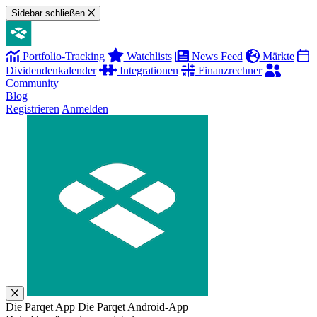
Sidebar schließen
Portfolio-Tracking
Watchlists
News Feed
Märkte
Dividendenkalender
Integrationen
Finanzrechner
Community
Blog
Registrieren
Anmelden
Die Parqet App
Die Parqet Android-App