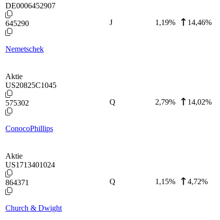
DE0006452907
J
1,19
%
14,46%
645290
Nemetschek
Aktie
US20825C1045
Q
2,79
%
14,02%
575302
ConocoPhillips
Aktie
US1713401024
Q
1,15
%
4,72%
864371
Church & Dwight