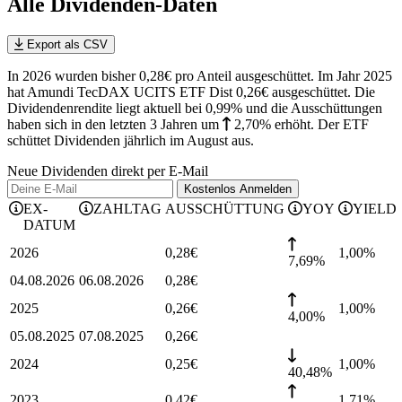
Alle Dividenden-Daten
Export als CSV
In 2026 wurden bisher 0,28€ pro Anteil ausgeschüttet. Im Jahr 2025
hat Amundi TecDAX UCITS ETF Dist 0,26€ ausgeschüttet.
Die
Dividendenrendite liegt aktuell bei 0,99% und die
Ausschüttungen
haben sich in den letzten 3 Jahren
um
2,70%
erhöht
.
Der ETF
schüttet Dividenden jährlich im August aus.
Neue Dividenden direkt per E-Mail
Kostenlos
Anmelden
EX-
ZAHLTAG
AUSSCHÜTTUNG
YOY
YIELD
DATUM
2026
0,28
€
1,00
%
7,69%
04.08.2026
06.08.2026
0,28
€
2025
0,26
€
1,00
%
4,00%
05.08.2025
07.08.2025
0,26
€
2024
0,25
€
1,00
%
40,48%
2023
0,42
€
1,71
%