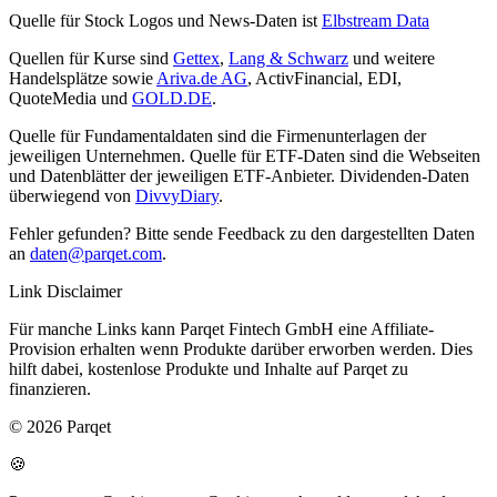
Quelle für Stock Logos und News-Daten ist
Elbstream Data
Quellen für Kurse sind
Gettex
,
Lang & Schwarz
und weitere
Handelsplätze sowie
Ariva.de AG
, ActivFinancial, EDI,
QuoteMedia und
GOLD.DE
.
Quelle für Fundamentaldaten sind die Firmenunterlagen der
jeweiligen Unternehmen. Quelle für ETF-Daten sind die Webseiten
und Datenblätter der jeweiligen ETF-Anbieter. Dividenden-Daten
überwiegend von
DivvyDiary
.
Fehler gefunden? Bitte sende Feedback zu den dargestellten Daten
an
daten@parqet.com
.
Link Disclaimer
Für manche Links kann Parqet Fintech GmbH eine Affiliate-
Provision erhalten wenn Produkte darüber erworben werden. Dies
hilft dabei, kostenlose Produkte und Inhalte auf Parqet zu
finanzieren.
© 2026 Parqet
🍪