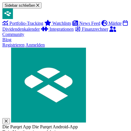
Sidebar schließen
Portfolio-Tracking
Watchlists
News Feed
Märkte
Dividendenkalender
Integrationen
Finanzrechner
Community
Blog
Registrieren
Anmelden
Die Parqet App
Die Parqet Android-App