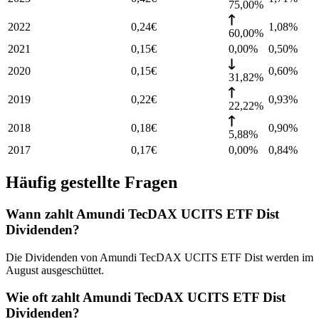
75,00%
2022
0,24
€
1,08
%
60,00%
2021
0,15
€
0,00%
0,50
%
2020
0,15
€
0,60
%
31,82%
2019
0,22
€
0,93
%
22,22%
2018
0,18
€
0,90
%
5,88%
2017
0,17
€
0,00%
0,84
%
Häufig gestellte Fragen
Wann zahlt Amundi TecDAX UCITS ETF Dist
Dividenden?
Die Dividenden von Amundi TecDAX UCITS ETF Dist werden im
August ausgeschüttet.
Wie oft zahlt Amundi TecDAX UCITS ETF Dist
Dividenden?