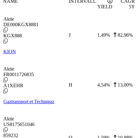
NAME
INTERVALL
CAGR
YIELD
5Y
Aktie
DE000KGX8881
J
1,49
%
82,96%
KGX888
KION
Aktie
FR0011726835
H
4,54
%
13,00%
A1XEHR
Gaztransport et Technigaz
Aktie
US8175651046
859232
Q
1,59
%
10,88%