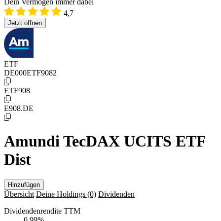
Dein Vermögen immer dabei
4,7
Jetzt öffnen
ETF
DE000ETF9082
ETF908
E908.DE
Amundi TecDAX UCITS ETF
Dist
Hinzufügen
Übersicht
Deine Holdings
(0)
Dividenden
Dividendenrendite TTM
0,99
%