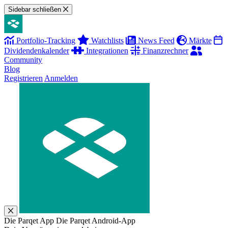
Sidebar schließen
Portfolio-Tracking
Watchlists
News Feed
Märkte
Dividendenkalender
Integrationen
Finanzrechner
Community
Blog
Registrieren
Anmelden
Die Parqet App
Die Parqet Android-App