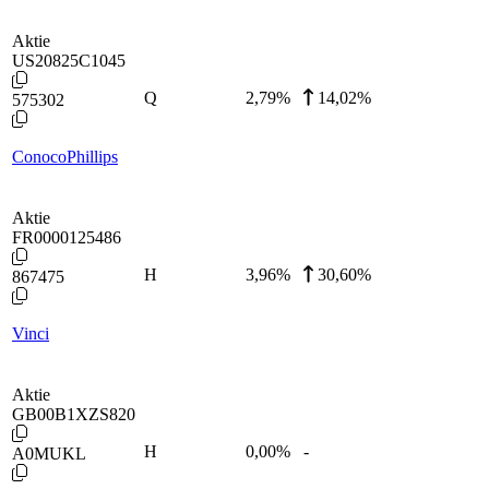
Aktie
US20825C1045
Q
2,79
%
14,02%
575302
ConocoPhillips
Aktie
FR0000125486
H
3,96
%
30,60%
867475
Vinci
Aktie
GB00B1XZS820
H
0,00
%
-
A0MUKL