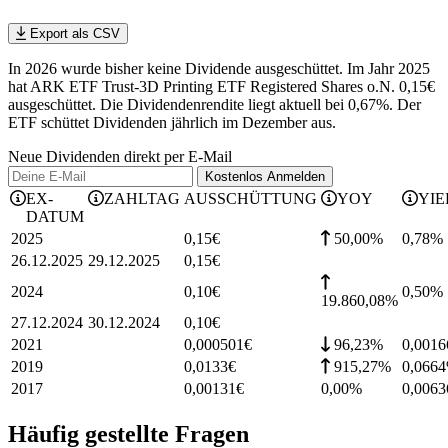
Export als CSV
In 2026 wurde bisher keine Dividende ausgeschüttet. Im Jahr 2025
hat ARK ETF Trust-3D Printing ETF Registered Shares o.N. 0,15€
ausgeschüttet.
Die Dividendenrendite liegt aktuell bei 0,67%.
Der
ETF schüttet Dividenden jährlich im Dezember aus.
Neue Dividenden direkt per E-Mail
Kostenlos
Anmelden
EX-
ZAHLTAG
AUSSCHÜTTUNG
YOY
YIE
DATUM
2025
0,15
€
50,00%
0,78
%
26.12.2025
29.12.2025
0,15
€
2024
0,10
€
0,50
%
19.860,08%
27.12.2024
30.12.2024
0,10
€
2021
0,000501
€
96,23%
0,0016
2019
0,0133
€
915,27%
0,0664
2017
0,00131
€
0,00%
0,0063
Häufig gestellte Fragen