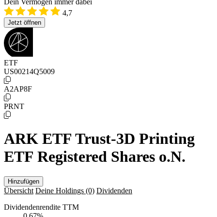
Dein Vermögen immer dabei
4,7
Jetzt öffnen
ETF
US00214Q5009
A2AP8F
PRNT
ARK ETF Trust-3D Printing
ETF Registered Shares o.N.
Hinzufügen
Übersicht
Deine Holdings
(0)
Dividenden
Dividendenrendite TTM
0,67
%