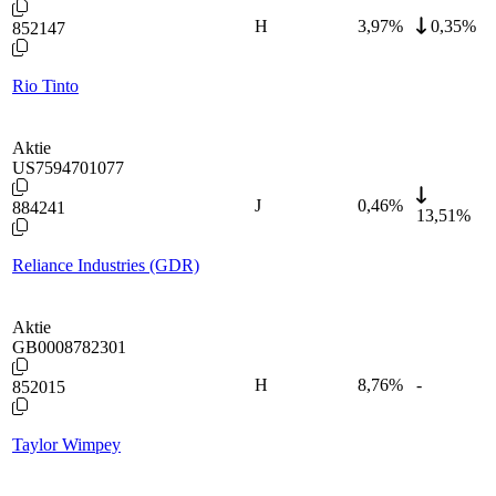
H
3,97
%
0,35%
852147
Rio Tinto
Aktie
US7594701077
J
0,46
%
884241
13,51%
Reliance Industries (GDR)
Aktie
GB0008782301
H
8,76
%
-
852015
Taylor Wimpey