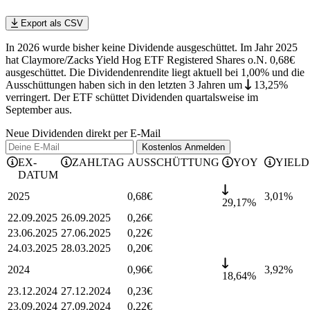
Export als CSV
In 2026 wurde bisher keine Dividende ausgeschüttet. Im Jahr 2025
hat Claymore/Zacks Yield Hog ETF Registered Shares o.N. 0,68€
ausgeschüttet.
Die Dividendenrendite liegt aktuell bei 1,00% und die
Ausschüttungen haben sich in den letzten 3 Jahren
um
13,25%
verringert
.
Der ETF schüttet Dividenden quartalsweise im
September aus.
Neue Dividenden direkt per E-Mail
Kostenlos
Anmelden
EX-
ZAHLTAG
AUSSCHÜTTUNG
YOY
YIELD
DATUM
2025
0,68
€
3,01
%
29,17%
22.09.2025
26.09.2025
0,26
€
23.06.2025
27.06.2025
0,22
€
24.03.2025
28.03.2025
0,20
€
2024
0,96
€
3,92
%
18,64%
23.12.2024
27.12.2024
0,23
€
23.09.2024
27.09.2024
0,22
€