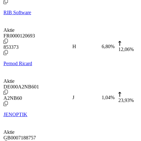
RIB Software
Aktie
FR0000120693
H
6,80
%
853373
12,06%
Pernod Ricard
Aktie
DE000A2NB601
J
1,04
%
A2NB60
23,93%
JENOPTIK
Aktie
GB0007188757