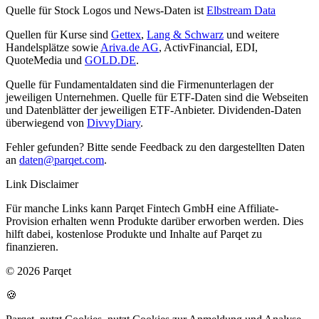
Quelle für Stock Logos und News-Daten ist
Elbstream Data
Quellen für Kurse sind
Gettex
,
Lang & Schwarz
und weitere
Handelsplätze sowie
Ariva.de AG
, ActivFinancial, EDI,
QuoteMedia und
GOLD.DE
.
Quelle für Fundamentaldaten sind die Firmenunterlagen der
jeweiligen Unternehmen. Quelle für ETF-Daten sind die Webseiten
und Datenblätter der jeweiligen ETF-Anbieter. Dividenden-Daten
überwiegend von
DivvyDiary
.
Fehler gefunden? Bitte sende Feedback zu den dargestellten Daten
an
daten@parqet.com
.
Link Disclaimer
Für manche Links kann Parqet Fintech GmbH eine Affiliate-
Provision erhalten wenn Produkte darüber erworben werden. Dies
hilft dabei, kostenlose Produkte und Inhalte auf Parqet zu
finanzieren.
© 2026 Parqet
🍪