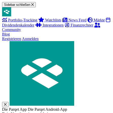
Sidebar schließen
Portfolio-Tracking
Watchlists
News Feed
Märkte
Dividendenkalender
Integrationen
Finanzrechner
Community
Blog
Registrieren
Anmelden
Die Parqet App
Die Parqet Android-App