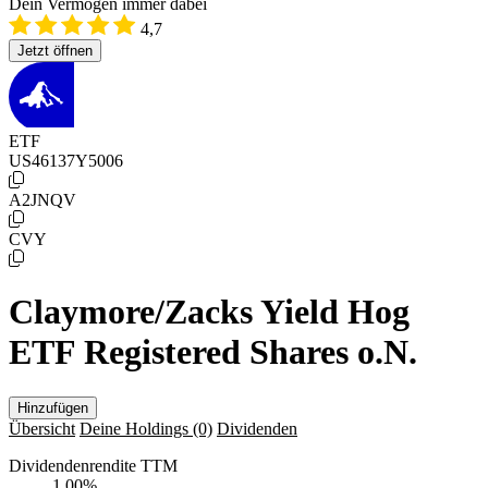
Dein Vermögen immer dabei
4,7
Jetzt öffnen
ETF
US46137Y5006
A2JNQV
CVY
Claymore/Zacks Yield Hog
ETF Registered Shares o.N.
Hinzufügen
Übersicht
Deine Holdings
(0)
Dividenden
Dividendenrendite TTM
1,00
%