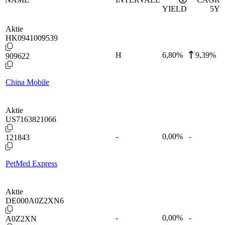
YIELD
5Y
Aktie
HK0941009539
H
6,80
%
9,39%
909622
China Mobile
Aktie
US7163821066
-
0,00
%
-
121843
PetMed Express
Aktie
DE000A0Z2XN6
-
0,00
%
-
A0Z2XN