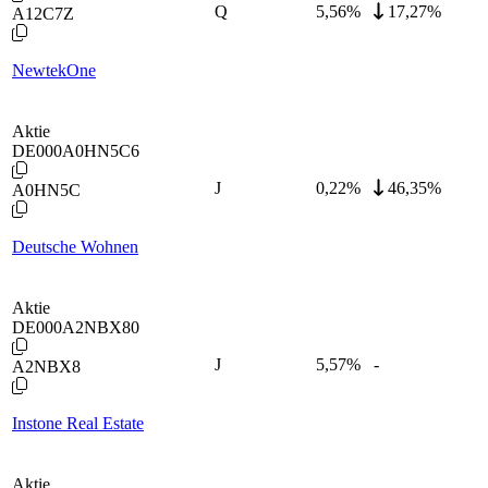
Q
5,56
%
17,27%
A12C7Z
NewtekOne
Aktie
DE000A0HN5C6
J
0,22
%
46,35%
A0HN5C
Deutsche Wohnen
Aktie
DE000A2NBX80
J
5,57
%
-
A2NBX8
Instone Real Estate
Aktie