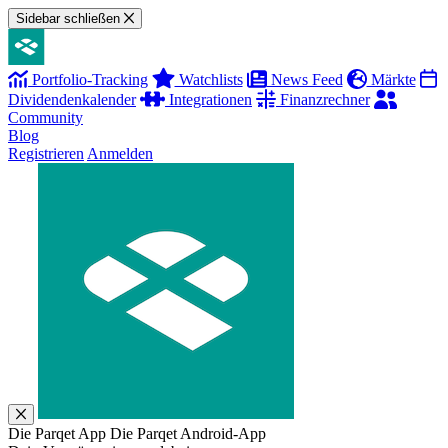
Sidebar schließen
Portfolio-Tracking
Watchlists
News Feed
Märkte
Dividendenkalender
Integrationen
Finanzrechner
Community
Blog
Registrieren
Anmelden
Die Parqet App
Die Parqet Android-App