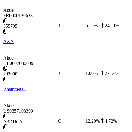
Aktie
FR0000120628
J
5,15
%
24,11%
855705
AXA
Aktie
DE0007030009
J
1,00
%
27,54%
703000
Rheinmetall
Aktie
US0357108390
Q
12,20
%
4,72%
A3DUCY