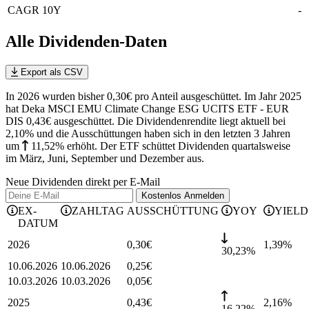
CAGR 10Y
-
Alle Dividenden-Daten
Export als CSV
In 2026 wurden bisher 0,30€ pro Anteil ausgeschüttet. Im Jahr 2025
hat Deka MSCI EMU Climate Change ESG UCITS ETF - EUR
DIS 0,43€ ausgeschüttet.
Die Dividendenrendite liegt aktuell bei
2,10% und die
Ausschüttungen haben sich in den letzten 3 Jahren
um
11,52%
erhöht
.
Der ETF schüttet Dividenden quartalsweise
im März, Juni, September und Dezember aus.
Neue Dividenden direkt per E-Mail
Kostenlos
Anmelden
EX-
ZAHLTAG
AUSSCHÜTTUNG
YOY
YIELD
DATUM
2026
0,30
€
1,39
%
30,23%
10.06.2026
10.06.2026
0,25
€
10.03.2026
10.03.2026
0,05
€
2025
0,43
€
2,16
%
16,22%