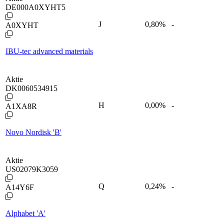
DE000A0XYHT5
J
0,80
%
-
A0XYHT
IBU-tec advanced materials
Aktie
DK0060534915
H
0,00
%
-
A1XA8R
Novo Nordisk 'B'
Aktie
US02079K3059
Q
0,24
%
-
A14Y6F
Alphabet 'A'