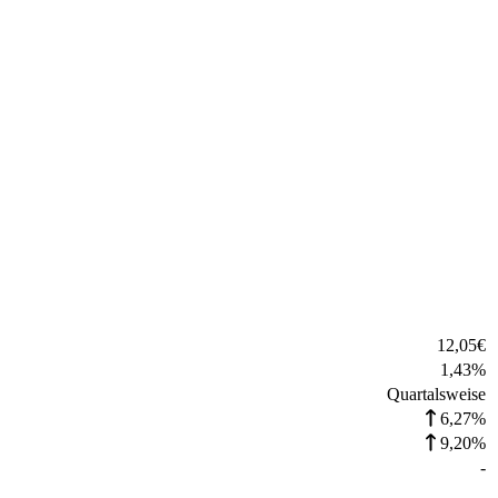
12,05
€
1,43
%
Quartalsweise
6,27%
9,20%
-