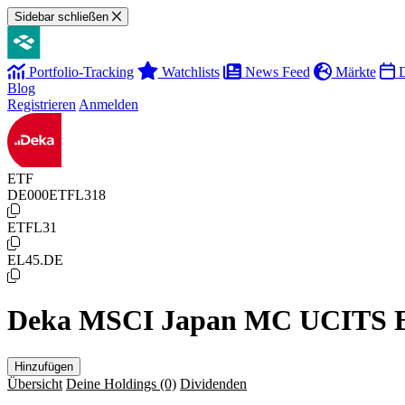
Sidebar schließen
Portfolio-Tracking
Watchlists
News Feed
Märkte
D
Blog
Registrieren
Anmelden
ETF
DE000ETFL318
ETFL31
EL45.DE
Deka MSCI Japan MC UCITS 
Hinzufügen
Übersicht
Deine Holdings
(0)
Dividenden