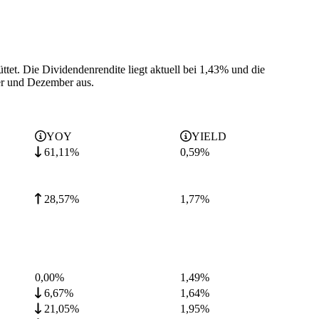
ttet.
Die Dividendenrendite liegt aktuell bei 1,43% und die
er und Dezember aus.
YOY
YIELD
61,11%
0,59
%
28,57%
1,77
%
0,00%
1,49
%
6,67%
1,64
%
21,05%
1,95
%