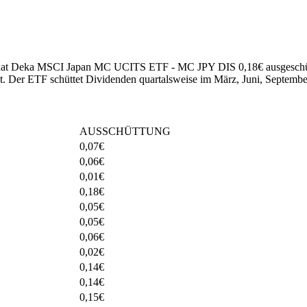
025 hat Deka MSCI Japan MC UCITS ETF - MC JPY DIS 0,18€ ausgeschü
t
.
Der ETF schüttet Dividenden quartalsweise im März, Juni, Septemb
AUSSCHÜTTUNG
0,07
€
0,06
€
0,01
€
0,18
€
0,05
€
0,05
€
0,06
€
0,02
€
0,14
€
0,14
€
0,15
€