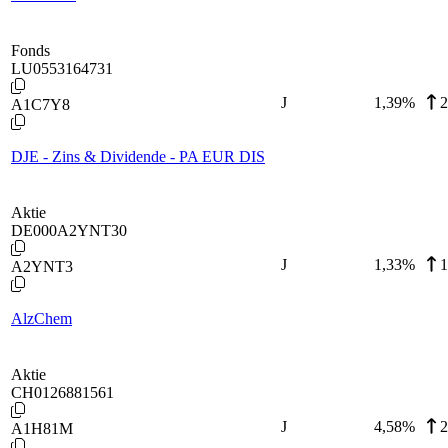
Fonds
LU0553164731
J
1,39
%
2
A1C7Y8
DJE - Zins & Dividende - PA EUR DIS
Aktie
DE000A2YNT30
J
1,33
%
1
A2YNT3
AlzChem
Aktie
CH0126881561
J
4,58
%
2
A1H81M