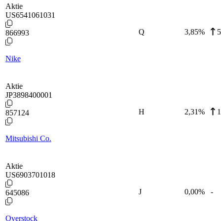
Aktie
US6541061031
Q
3,85
%
5
866993
Nike
Aktie
JP3898400001
H
2,31
%
1
857124
Mitsubishi Co.
Aktie
US6903701018
J
0,00
%
-
645086
Overstock