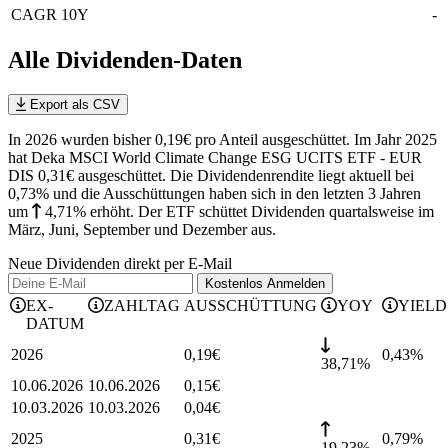
CAGR 10Y
-
Alle Dividenden-Daten
Export als CSV
In 2026 wurden bisher 0,19€ pro Anteil ausgeschüttet. Im Jahr 2025
hat Deka MSCI World Climate Change ESG UCITS ETF - EUR
DIS 0,31€ ausgeschüttet.
Die Dividendenrendite liegt aktuell bei
0,73% und die
Ausschüttungen haben sich in den letzten 3 Jahren
um
4,71%
erhöht
.
Der ETF schüttet Dividenden quartalsweise im
März, Juni, September und Dezember aus.
Neue Dividenden direkt per E-Mail
Kostenlos
Anmelden
EX-
ZAHLTAG
AUSSCHÜTTUNG
YOY
YIELD
DATUM
2026
0,19
€
0,43
%
38,71%
10.06.2026
10.06.2026
0,15
€
10.03.2026
10.03.2026
0,04
€
2025
0,31
€
0,79
%
19,23%