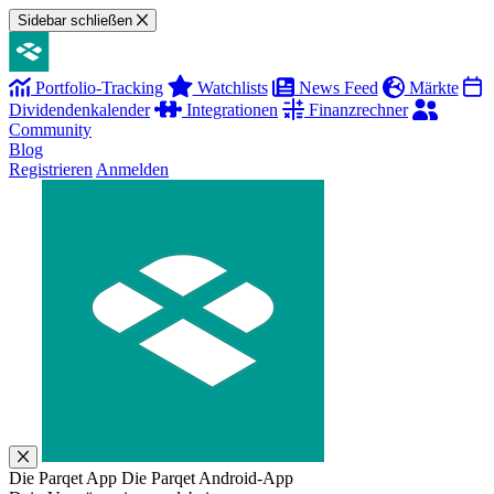
Sidebar schließen
Portfolio-Tracking
Watchlists
News Feed
Märkte
Dividendenkalender
Integrationen
Finanzrechner
Community
Blog
Registrieren
Anmelden
Die Parqet App
Die Parqet Android-App