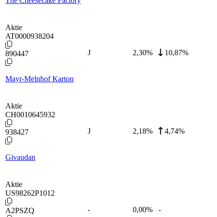
The Cheesecake Factory
Aktie
AT0000938204
J
2,30
%
10,87%
890447
Mayr-Melnhof Karton
Aktie
CH0010645932
J
2,18
%
4,74%
938427
Givaudan
Aktie
US98262P1012
-
0,00
%
-
A2PSZQ