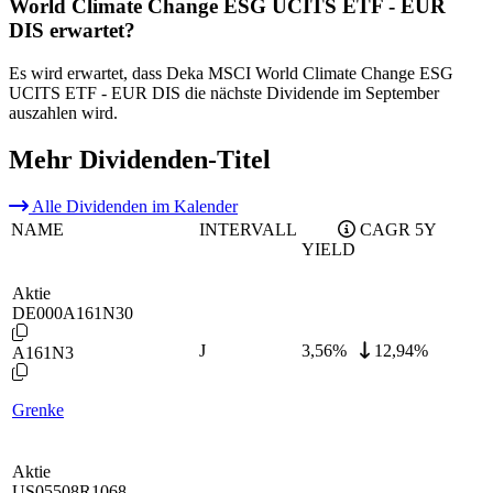
World Climate Change ESG UCITS ETF - EUR
DIS erwartet?
Es wird erwartet, dass Deka MSCI World Climate Change ESG
UCITS ETF - EUR DIS die nächste Dividende im September
auszahlen wird.
Mehr Dividenden-Titel
Alle Dividenden im Kalender
NAME
INTERVALL
CAGR 5Y
YIELD
Aktie
DE000A161N30
J
3,56
%
12,94%
A161N3
Grenke
Aktie
US05508R1068