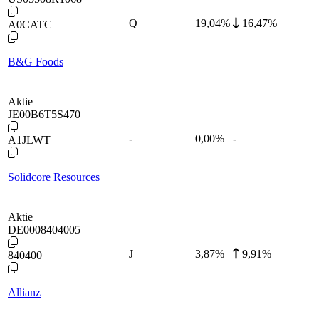
Q
19,04
%
16,47%
A0CATC
B&G Foods
Aktie
JE00B6T5S470
-
0,00
%
-
A1JLWT
Solidcore Resources
Aktie
DE0008404005
J
3,87
%
9,91%
840400
Allianz