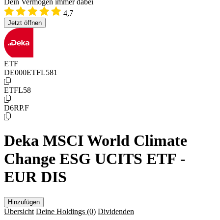
Dein Vermögen immer dabei
4,7
Jetzt öffnen
ETF
DE000ETFL581
ETFL58
D6RP.F
Deka MSCI World Climate
Change ESG UCITS ETF -
EUR DIS
Hinzufügen
Übersicht
Deine Holdings
(0)
Dividenden