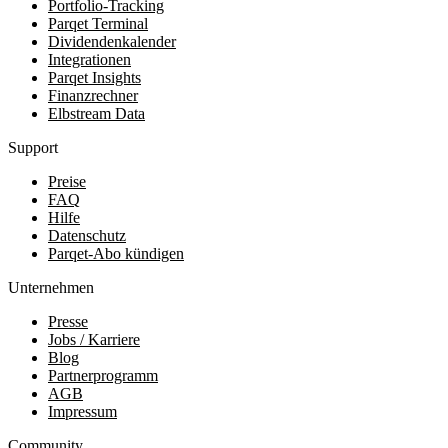
Portfolio-Tracking
Parqet Terminal
Dividendenkalender
Integrationen
Parqet Insights
Finanzrechner
Elbstream Data
Support
Preise
FAQ
Hilfe
Datenschutz
Parqet-Abo kündigen
Unternehmen
Presse
Jobs / Karriere
Blog
Partnerprogramm
AGB
Impressum
Community