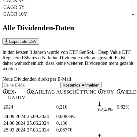
CAGR 3Y
-
CAGR 5Y
-
CAGR 10Y
-
Alle Dividenden-Daten
Export als CSV
In den letzten 3 Jahren wurde von ETF Ser.Sol. - Deep Value ETF
Registered Shares o.N. keine Dividende mehr ausgezahlt. Es ist
daher wahrscheinlich, dass keine weiteren Dividenden mehr gezahlt
werden.
Neue Dividenden direkt per E-Mail
Kostenlos
Anmelden
EX-
ZAHLTAG
AUSSCHÜTTUNG
YOY
YIELD
DATUM
2024
0,21
€
0,62
%
62,43%
24.09.2024
25.09.2024
0,00839
€
24.06.2024
25.06.2024
0,13
€
25.03.2024
27.03.2024
0,0677
€