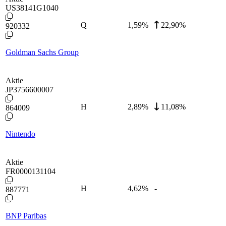
US38141G1040
Q
1,59
%
22,90%
920332
Goldman Sachs Group
Aktie
JP3756600007
H
2,89
%
11,08%
864009
Nintendo
Aktie
FR0000131104
H
4,62
%
-
887771
BNP Paribas