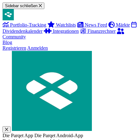
Sidebar schließen
Portfolio-Tracking
Watchlists
News Feed
Märkte
Dividendenkalender
Integrationen
Finanzrechner
Community
Blog
Registrieren
Anmelden
Die Parqet App
Die Parqet Android-App