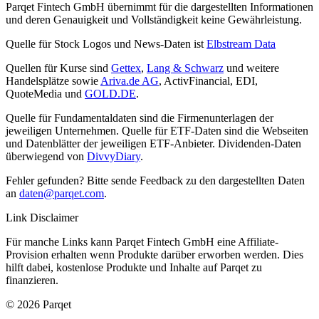
Parqet Fintech GmbH übernimmt für die dargestellten Informationen
und deren Genauigkeit und Vollständigkeit keine Gewährleistung.
Quelle für Stock Logos und News-Daten ist
Elbstream Data
Quellen für Kurse sind
Gettex
,
Lang & Schwarz
und weitere
Handelsplätze sowie
Ariva.de AG
, ActivFinancial, EDI,
QuoteMedia und
GOLD.DE
.
Quelle für Fundamentaldaten sind die Firmenunterlagen der
jeweiligen Unternehmen. Quelle für ETF-Daten sind die Webseiten
und Datenblätter der jeweiligen ETF-Anbieter. Dividenden-Daten
überwiegend von
DivvyDiary
.
Fehler gefunden? Bitte sende Feedback zu den dargestellten Daten
an
daten@parqet.com
.
Link Disclaimer
Für manche Links kann Parqet Fintech GmbH eine Affiliate-
Provision erhalten wenn Produkte darüber erworben werden. Dies
hilft dabei, kostenlose Produkte und Inhalte auf Parqet zu
finanzieren.
© 2026 Parqet