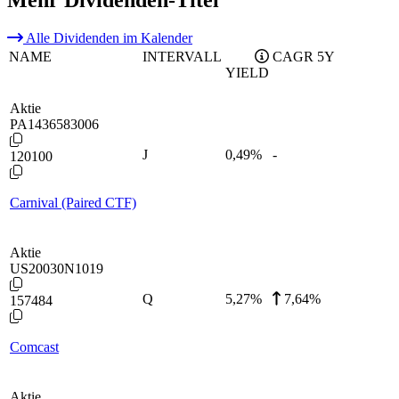
Mehr Dividenden-Titel
Alle Dividenden im Kalender
NAME
INTERVALL
CAGR 5Y
YIELD
Aktie
PA1436583006
J
0,49
%
-
120100
Carnival (Paired CTF)
Aktie
US20030N1019
Q
5,27
%
7,64%
157484
Comcast
Aktie