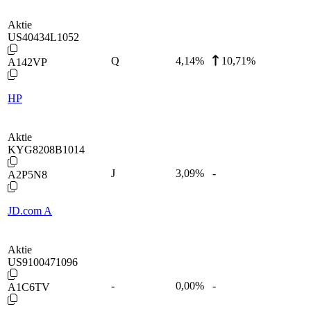
Aktie
US40434L1052
Q
4,14
%
10,71%
A142VP
HP
Aktie
KYG8208B1014
J
3,09
%
-
A2P5N8
JD.com A
Aktie
US9100471096
-
0,00
%
-
A1C6TV