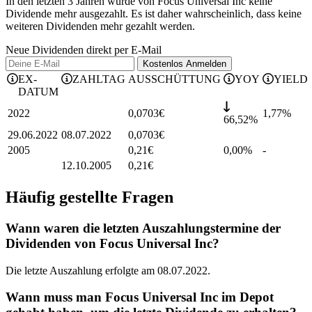
In den letzten 3 Jahren wurde von Focus Universal Inc keine
Dividende mehr ausgezahlt. Es ist daher wahrscheinlich, dass keine
weiteren Dividenden mehr gezahlt werden.
Neue Dividenden direkt per E-Mail
Kostenlos
Anmelden
EX-
ZAHLTAG
AUSSCHÜTTUNG
YOY
YIELD
DATUM
2022
0,0703
€
1,77
%
66,52%
29.06.2022
08.07.2022
0,0703
€
2005
0,21
€
0,00%
-
12.10.2005
0,21
€
Häufig gestellte Fragen
Wann waren die letzten Auszahlungstermine der
Dividenden von Focus Universal Inc?
Die letzte Auszahlung erfolgte am 08.07.2022.
Wann muss man Focus Universal Inc im Depot