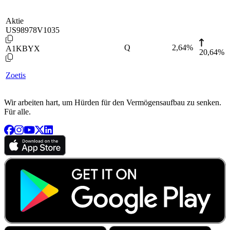
Aktie
US98978V1035
Q
2,64
%
A1KBYX
20,64%
Zoetis
Wir arbeiten hart, um Hürden für den Vermögensaufbau zu senken.
Für alle.