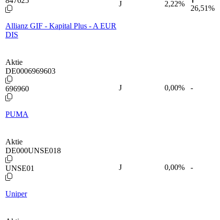
847625
J
2,22
%
26,51%
Allianz GIF - Kapital Plus - A EUR
DIS
Aktie
DE0006969603
J
0,00
%
-
696960
PUMA
Aktie
DE000UNSE018
J
0,00
%
-
UNSE01
Uniper