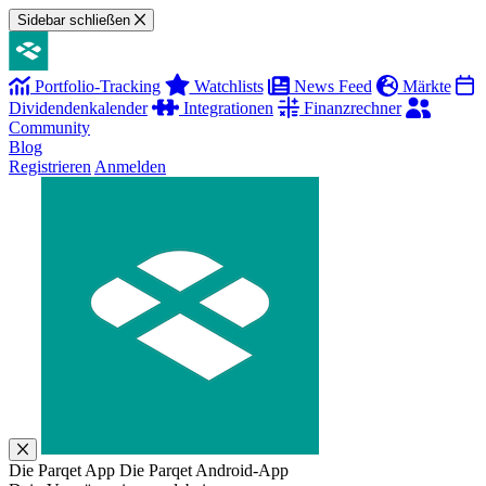
Sidebar schließen
Portfolio-Tracking
Watchlists
News Feed
Märkte
Dividendenkalender
Integrationen
Finanzrechner
Community
Blog
Registrieren
Anmelden
Die Parqet App
Die Parqet Android-App