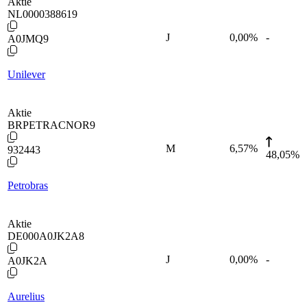
Aktie
NL0000388619
J
0,00
%
-
A0JMQ9
Unilever
Aktie
BRPETRACNOR9
M
6,57
%
932443
48,05%
Petrobras
Aktie
DE000A0JK2A8
J
0,00
%
-
A0JK2A
Aurelius