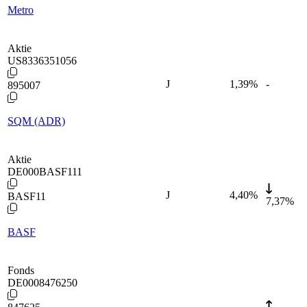
Metro
Aktie
US8336351056
J
1,39
%
-
895007
SQM (ADR)
Aktie
DE000BASF111
J
4,40
%
BASF11
7,37%
BASF
Fonds
DE0008476250