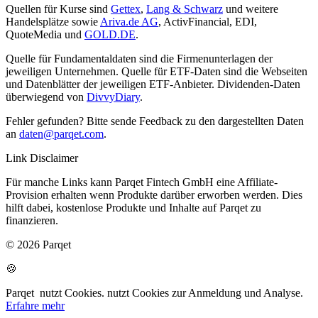
Quellen für Kurse sind
Gettex
,
Lang & Schwarz
und weitere
Handelsplätze sowie
Ariva.de AG
, ActivFinancial, EDI,
QuoteMedia und
GOLD.DE
.
Quelle für Fundamentaldaten sind die Firmenunterlagen der
jeweiligen Unternehmen. Quelle für ETF-Daten sind die Webseiten
und Datenblätter der jeweiligen ETF-Anbieter. Dividenden-Daten
überwiegend von
DivvyDiary
.
Fehler gefunden? Bitte sende Feedback zu den dargestellten Daten
an
daten@parqet.com
.
Link Disclaimer
Für manche Links kann Parqet Fintech GmbH eine Affiliate-
Provision erhalten wenn Produkte darüber erworben werden. Dies
hilft dabei, kostenlose Produkte und Inhalte auf Parqet zu
finanzieren.
© 2026 Parqet
🍪
Parqet
nutzt Cookies.
nutzt Cookies zur Anmeldung und Analyse.
Erfahre mehr