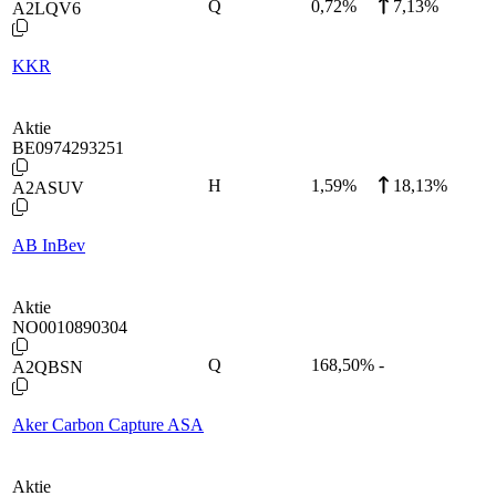
Q
0,72
%
7,13%
A2LQV6
KKR
Aktie
BE0974293251
H
1,59
%
18,13%
A2ASUV
AB InBev
Aktie
NO0010890304
Q
168,50
%
-
A2QBSN
Aker Carbon Capture ASA
Aktie