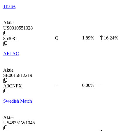
Thales
Aktie
US0010551028
Q
1,89
%
16,24%
853081
AFLAC
Aktie
SE0015812219
-
0,00
%
-
A3CNFX
Swedish Match
Aktie
US48251W1045