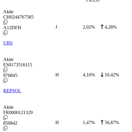
Aktie
CH0244767585
J
2,02
%
4,28%
A12DFH
UBS
Aktie
ES0173516115
H
4,16
%
10,42%
876845
REPSOL
Aktie
FR0000121329
H
1,47
%
56,87%
850842