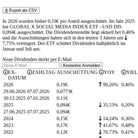
Export als CSV
In 2026 wurden bisher 0,19€ pro Anteil ausgeschüttet. Im Jahr 2025
hat GLOBAL X SOCIAL MEDIA INDEX ETF - USD DIS
0,094€ ausgeschüttet.
Die Dividendenrendite liegt aktuell bei 0,46%
und die
Ausschüttungen haben sich in den letzten 3 Jahren
um
7,75%
verringert
.
Der ETF schüttet Dividenden halbjährlich im
Januar und Juli aus.
Neue Dividenden direkt per E-Mail
Kostenlos
Anmelden
EX-
ZAHLTAG
AUSSCHÜTTUNG
YOY
YIE
DATUM
2026
0,19
€
99,26%
0,46
%
29.06.2026
07.07.2026
0,0773
€
30.12.2025
07.01.2026
0,11
€
2025
0,094
€
35,53%
0,20
%
27.06.2025
07.07.2025
0,094
€
2024
0,15
€
14,24%
0,36
%
2023
0,17
€
41,67%
0,48
%
2022
0,12
€
70,73%
0,41
%