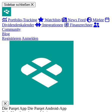
Sidebar schließen
Portfolio-Tracking
Watchlists
News Feed
Märkte
Dividendenkalender
Integrationen
Finanzrechner
Community
Blog
Registrieren
Anmelden
Die Parqet App
Die Parqet Android-App