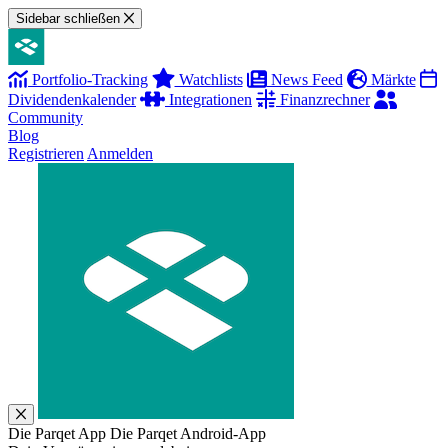
Sidebar schließen
Portfolio-Tracking
Watchlists
News Feed
Märkte
Dividendenkalender
Integrationen
Finanzrechner
Community
Blog
Registrieren
Anmelden
Die Parqet App
Die Parqet Android-App