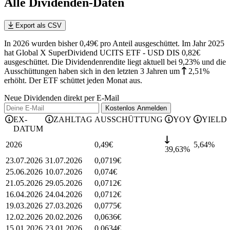
Alle Dividenden-Daten
Export als CSV
In 2026 wurden bisher 0,49€ pro Anteil ausgeschüttet. Im Jahr 2025
hat Global X SuperDividend UCITS ETF - USD DIS 0,82€
ausgeschüttet.
Die Dividendenrendite liegt aktuell bei 9,23% und die
Ausschüttungen haben sich in den letzten 3 Jahren
um
2,51%
erhöht
.
Der ETF schüttet jeden Monat aus.
Neue Dividenden direkt per E-Mail
Kostenlos
Anmelden
EX-
ZAHLTAG
AUSSCHÜTTUNG
YOY
YIELD
DATUM
2026
0,49
€
5,64
%
39,63%
23.07.2026
31.07.2026
0,0719
€
25.06.2026
10.07.2026
0,074
€
21.05.2026
29.05.2026
0,0712
€
16.04.2026
24.04.2026
0,0712
€
19.03.2026
27.03.2026
0,0775
€
12.02.2026
20.02.2026
0,0636
€
15.01.2026
23.01.2026
0,0634
€