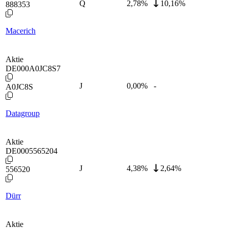
Q
2,78
%
10,16%
888353
Macerich
Aktie
DE000A0JC8S7
J
0,00
%
-
A0JC8S
Datagroup
Aktie
DE0005565204
J
4,38
%
2,64%
556520
Dürr
Aktie