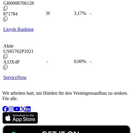
GB0008706128
H
3,17
%
-
871784
Lloyds Banking
Aktie
US81762P1021
-
0,00
%
-
A1JX4P
ServiceNow
Wir arbeiten hart, um Hürden für den Vermögensaufbau zu senken.
Für alle.