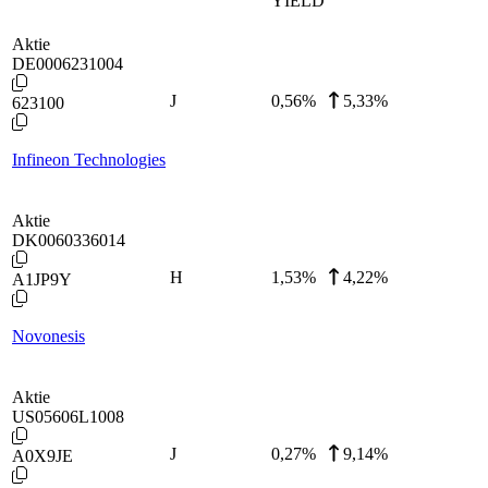
YIELD
Aktie
DE0006231004
J
0,56
%
5,33%
623100
Infineon Technologies
Aktie
DK0060336014
H
1,53
%
4,22%
A1JP9Y
Novonesis
Aktie
US05606L1008
J
0,27
%
9,14%
A0X9JE