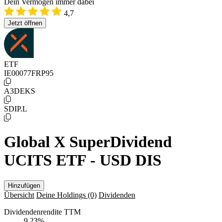
Dein Vermögen immer dabei
4,7
Jetzt öffnen
ETF
IE00077FRP95
A3DEKS
SDIP.L
Global X SuperDividend
UCITS ETF - USD DIS
Hinzufügen
Übersicht
Deine Holdings
(0)
Dividenden
Dividendenrendite TTM
9,23
%