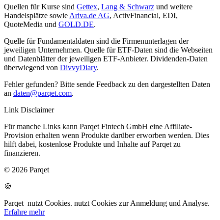
Quellen für Kurse sind
Gettex
,
Lang & Schwarz
und weitere
Handelsplätze sowie
Ariva.de AG
, ActivFinancial, EDI,
QuoteMedia und
GOLD.DE
.
Quelle für Fundamentaldaten sind die Firmenunterlagen der
jeweiligen Unternehmen. Quelle für ETF-Daten sind die Webseiten
und Datenblätter der jeweiligen ETF-Anbieter. Dividenden-Daten
überwiegend von
DivvyDiary
.
Fehler gefunden? Bitte sende Feedback zu den dargestellten Daten
an
daten@parqet.com
.
Link Disclaimer
Für manche Links kann Parqet Fintech GmbH eine Affiliate-
Provision erhalten wenn Produkte darüber erworben werden. Dies
hilft dabei, kostenlose Produkte und Inhalte auf Parqet zu
finanzieren.
© 2026 Parqet
🍪
Parqet
nutzt Cookies.
nutzt Cookies zur Anmeldung und Analyse.
Erfahre mehr