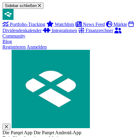
Sidebar schließen
Portfolio-Tracking
Watchlists
News Feed
Märkte
Dividendenkalender
Integrationen
Finanzrechner
Community
Blog
Registrieren
Anmelden
Die Parqet App
Die Parqet Android-App