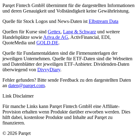
Parqet Fintech GmbH übernimmt für die dargestellten Informationen
und deren Genauigkeit und Vollständigkeit keine Gewährleistung.
Quelle für Stock Logos und News-Daten ist
Elbstream Data
Quellen für Kurse sind
Gettex
,
Lang & Schwarz
und weitere
Handelsplätze sowie
Ariva.de AG
, ActivFinancial, EDI,
QuoteMedia und
GOLD.DE
.
Quelle für Fundamentaldaten sind die Firmenunterlagen der
jeweiligen Unternehmen. Quelle für ETF-Daten sind die Webseiten
und Datenblätter der jeweiligen ETF-Anbieter. Dividenden-Daten
überwiegend von
DivvyDiary
.
Fehler gefunden? Bitte sende Feedback zu den dargestellten Daten
an
daten@parqet.com
.
Link Disclaimer
Für manche Links kann Parqet Fintech GmbH eine Affiliate-
Provision erhalten wenn Produkte darüber erworben werden. Dies
hilft dabei, kostenlose Produkte und Inhalte auf Parqet zu
finanzieren.
© 2026 Parqet