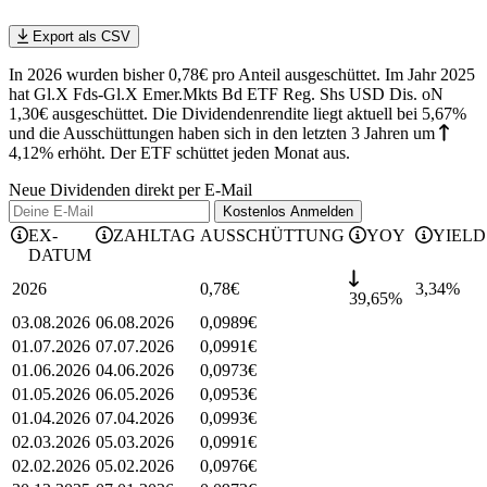
Export als CSV
In 2026 wurden bisher 0,78€ pro Anteil ausgeschüttet. Im Jahr 2025
hat Gl.X Fds-Gl.X Emer.Mkts Bd ETF Reg. Shs USD Dis. oN
1,30€ ausgeschüttet.
Die Dividendenrendite liegt aktuell bei 5,67%
und die
Ausschüttungen haben sich in den letzten 3 Jahren
um
4,12%
erhöht
.
Der ETF schüttet jeden Monat aus.
Neue Dividenden direkt per E-Mail
Kostenlos
Anmelden
EX-
ZAHLTAG
AUSSCHÜTTUNG
YOY
YIELD
DATUM
2026
0,78
€
3,34
%
39,65%
03.08.2026
06.08.2026
0,0989
€
01.07.2026
07.07.2026
0,0991
€
01.06.2026
04.06.2026
0,0973
€
01.05.2026
06.05.2026
0,0953
€
01.04.2026
07.04.2026
0,0993
€
02.03.2026
05.03.2026
0,0991
€
02.02.2026
05.02.2026
0,0976
€