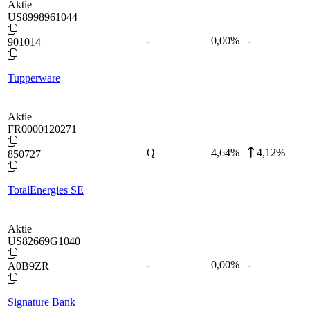
Aktie
US8998961044
-
0,00
%
-
901014
Tupperware
Aktie
FR0000120271
Q
4,64
%
4,12%
850727
TotalEnergies SE
Aktie
US82669G1040
-
0,00
%
-
A0B9ZR
Signature Bank