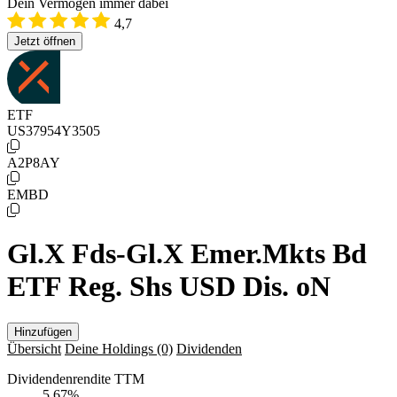
Dein Vermögen immer dabei
4,7
Jetzt öffnen
ETF
US37954Y3505
A2P8AY
EMBD
Gl.X Fds-Gl.X Emer.Mkts Bd
ETF Reg. Shs USD Dis. oN
Hinzufügen
Übersicht
Deine Holdings
(0)
Dividenden
Dividendenrendite TTM
5,67
%