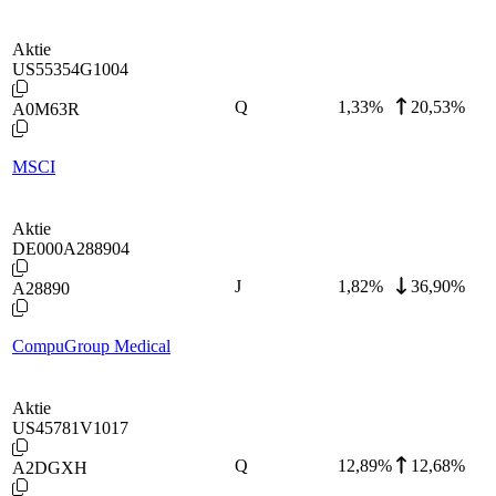
Aktie
US55354G1004
Q
1,33
%
20,53%
A0M63R
MSCI
Aktie
DE000A288904
J
1,82
%
36,90%
A28890
CompuGroup Medical
Aktie
US45781V1017
Q
12,89
%
12,68%
A2DGXH