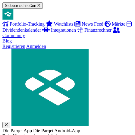
Sidebar schließen
Portfolio-Tracking
Watchlists
News Feed
Märkte
Dividendenkalender
Integrationen
Finanzrechner
Community
Blog
Registrieren
Anmelden
Die Parqet App
Die Parqet Android-App