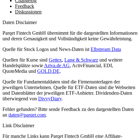
Changelog
Feedback
Diskussionen
Daten Disclaimer
Parqet Fintech GmbH übernimmt für die dargestellten Informationen
und deren Genauigkeit und Vollständigkeit keine Gewährleistung.
Quelle für Stock Logos und News-Daten ist
Elbstream Data
Quellen für Kurse sind
Gettex
,
Lang & Schwarz
und weitere
Handelsplätze sowie
Ariva.de AG
, ActivFinancial, EDI,
QuoteMedia und
GOLD.DE
.
Quelle für Fundamentaldaten sind die Firmenunterlagen der
jeweiligen Unternehmen. Quelle für ETF-Daten sind die Webseiten
und Datenblätter der jeweiligen ETF-Anbieter. Dividenden-Daten
überwiegend von
DivvyDiary
.
Fehler gefunden? Bitte sende Feedback zu den dargestellten Daten
an
daten@parqet.com
.
Link Disclaimer
Für manche Links kann Parqet Fintech GmbH eine Affiliate-