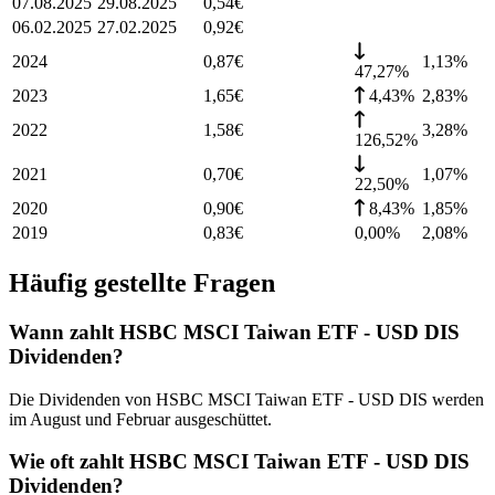
07.08.2025
29.08.2025
0,54
€
06.02.2025
27.02.2025
0,92
€
2024
0,87
€
1,13
%
47,27%
2023
1,65
€
4,43%
2,83
%
2022
1,58
€
3,28
%
126,52%
2021
0,70
€
1,07
%
22,50%
2020
0,90
€
8,43%
1,85
%
2019
0,83
€
0,00%
2,08
%
Häufig gestellte Fragen
Wann zahlt HSBC MSCI Taiwan ETF - USD DIS
Dividenden?
Die Dividenden von HSBC MSCI Taiwan ETF - USD DIS werden
im August und Februar ausgeschüttet.
Wie oft zahlt HSBC MSCI Taiwan ETF - USD DIS
Dividenden?