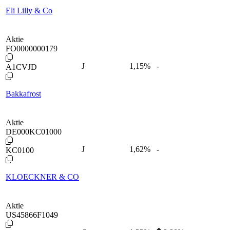
Eli Lilly & Co
Aktie
FO0000000179
J
1,15
%
-
A1CVJD
Bakkafrost
Aktie
DE000KC01000
J
1,62
%
-
KC0100
KLOECKNER & CO
Aktie
US45866F1049