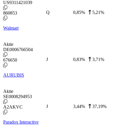
US9311421039
Q
0,85
%
5,21%
860853
Walmart
Aktie
DE0006766504
J
0,83
%
3,71%
676650
AURUBIS
Aktie
SE0008294953
J
3,44
%
37,19%
A2AKVC
Paradox Interactive