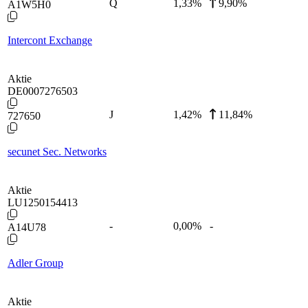
Q
1,33
%
9,90%
A1W5H0
Intercont Exchange
Aktie
DE0007276503
J
1,42
%
11,84%
727650
secunet Sec. Networks
Aktie
LU1250154413
-
0,00
%
-
A14U78
Adler Group
Aktie