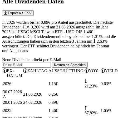
Alle Dividenden-Daten
Export als CSV
In 2026 wurden bisher 0,89€ pro Anteil ausgeschüttet. Die nächste
Dividende i.H.v. 0,26€ wird am 21.08.2026 ausgezahlt. Im Jahr
2025 hat HSBC MSCI Taiwan ETF - USD DIS 1,46€
ausgeschüttet.
Die Dividendenrendite liegt aktuell bei 1,01% und die
Ausschüttungen haben sich in den letzten 3 Jahren
um
2,63%
verringert
.
Der ETF schüttet Dividenden halbjährlich im Februar
und August aus.
Neue Dividenden direkt per E-Mail
Kostenlos
Anmelden
EX-
ZAHLTAG
AUSSCHÜTTUNG
YOY
YIELD
DATUM
2026
1,15
€
0,63
%
21,23%
30.07.2026
21.08.2026
0,26
€
A
29.01.2026
24.02.2026
0,89
€
2025
1,46
€
1,65
%
67,82%