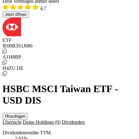
Dein Vermögen immer dabei
4,7
Jetzt öffnen
ETF
IE00B3S1J086
A1H8BP
H4ZU.DE
HSBC MSCI Taiwan ETF -
USD DIS
Hinzufügen
Übersicht
Deine Holdings
(0)
Dividenden
Dividendenrendite TTM
1,01
%