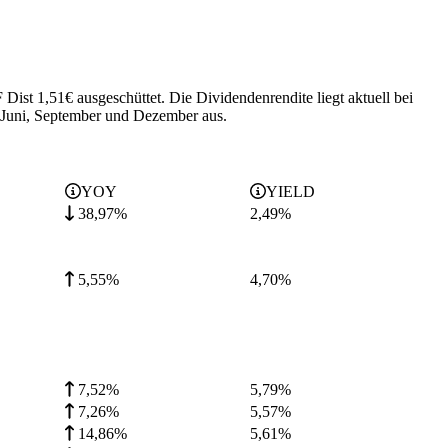
Dist 1,51€ ausgeschüttet.
Die Dividendenrendite liegt aktuell bei
 Juni, September und Dezember aus.
YOY
YIELD
38,97%
2,49
%
5,55%
4,70
%
7,52%
5,79
%
7,26%
5,57
%
14,86%
5,61
%