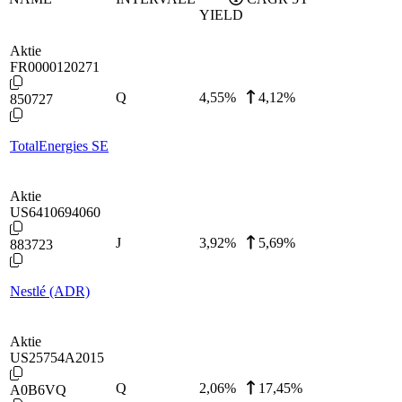
YIELD
Aktie
FR0000120271
Q
4,55
%
4,12%
850727
TotalEnergies SE
Aktie
US6410694060
J
3,92
%
5,69%
883723
Nestlé (ADR)
Aktie
US25754A2015
Q
2,06
%
17,45%
A0B6VQ