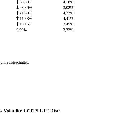
60,58%
4,18
%
48,86%
3,02
%
21,88%
4,72
%
11,88%
4,41
%
10,15%
3,45
%
0,00%
3,32
%
ni ausgeschüttet.
 Volatility UCITS ETF Dist?