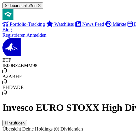
Sidebar schließen
Portfolio-Tracking
Watchlists
News Feed
Märkte
D
Blog
Registrieren
Anmelden
ETF
IE00BZ4BMM98
A2ABHF
EHDV.DE
Invesco EURO STOXX High Divi
Hinzufügen
Übersicht
Deine Holdings
(0)
Dividenden