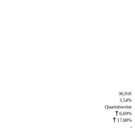
36,91
€
3,54
%
Quartalsweise
6,69%
17,68%
-