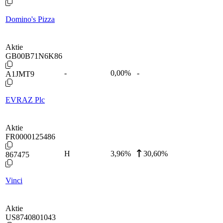
Domino's Pizza
Aktie
GB00B71N6K86
-
0,00
%
-
A1JMT9
EVRAZ Plc
Aktie
FR0000125486
H
3,96
%
30,60%
867475
Vinci
Aktie
US8740801043