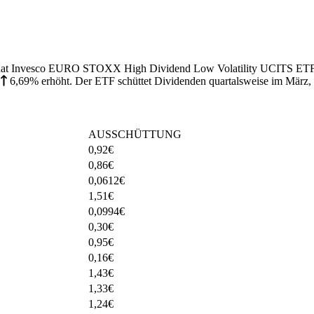
25 hat Invesco EURO STOXX High Dividend Low Volatility UCITS ETF 
m
6,69%
erhöht
.
Der ETF schüttet Dividenden quartalsweise im März,
AUSSCHÜTTUNG
0,92
€
0,86
€
0,0612
€
1,51
€
0,0994
€
0,30
€
0,95
€
0,16
€
1,43
€
1,33
€
1,24
€