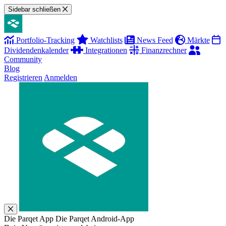
Sidebar schließen
Portfolio-Tracking
Watchlists
News Feed
Märkte
Dividendenkalender
Integrationen
Finanzrechner
Community
Blog
Registrieren
Anmelden
Die Parqet App
Die Parqet Android-App