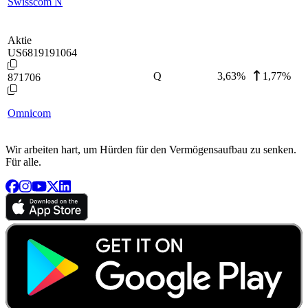
Swisscom N
Aktie
US6819191064
Q
3,63
%
1,77%
871706
Omnicom
Wir arbeiten hart, um Hürden für den Vermögensaufbau zu senken.
Für alle.