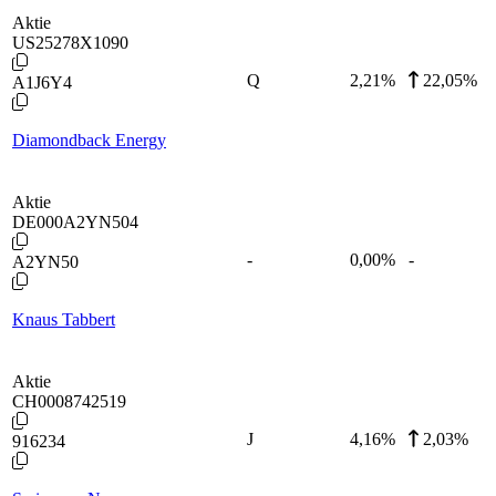
Aktie
US25278X1090
Q
2,21
%
22,05%
A1J6Y4
Diamondback Energy
Aktie
DE000A2YN504
-
0,00
%
-
A2YN50
Knaus Tabbert
Aktie
CH0008742519
J
4,16
%
2,03%
916234