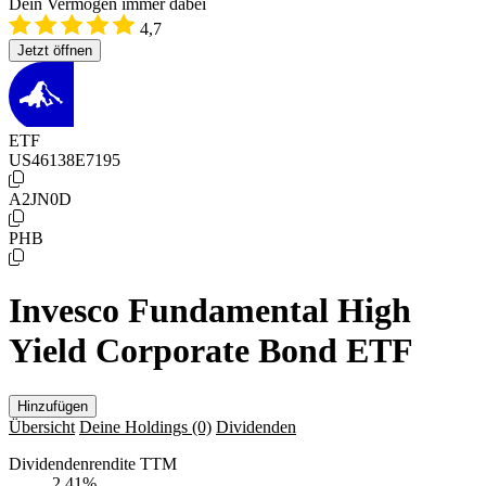
Dein Vermögen immer dabei
4,7
Jetzt öffnen
ETF
US46138E7195
A2JN0D
PHB
Invesco Fundamental High
Yield Corporate Bond ETF
Hinzufügen
Übersicht
Deine Holdings
(0)
Dividenden
Dividendenrendite TTM
2,41
%