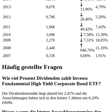
2013
0,67
€
4,79
%
11,96%
2012
0,76
€
5,20
%
28,40%
2011
1,06
€
7,43
%
49,42%
2010
2,09
€
7,58%
15,39
%
2009
2,27
€
7,31%
18,05
%
2008
2,44
€
21,16
%
640,76%
2007
0,33
€
0,00%
1,91
%
Häufig gestellte Fragen
Wie viel Prozent Dividenden zahlt Invesco
Fundamental High Yield Corporate Bond ETF?
Die Dividendenrendite liegt aktuell bei 2,41% und die
Ausschüttungen haben sich in den letzten 3 Jahren um 6,10%
erhöht.
Wann waren die letzten Auszahlungstermine der