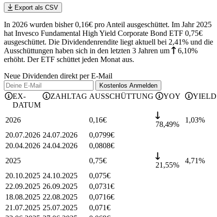
Export als CSV
In 2026 wurden bisher 0,16€ pro Anteil ausgeschüttet. Im Jahr 2025
hat Invesco Fundamental High Yield Corporate Bond ETF 0,75€
ausgeschüttet.
Die Dividendenrendite liegt aktuell bei 2,41% und die
Ausschüttungen haben sich in den letzten 3 Jahren
um
6,10%
erhöht
.
Der ETF schüttet jeden Monat aus.
Neue Dividenden direkt per E-Mail
Kostenlos
Anmelden
EX-
ZAHLTAG
AUSSCHÜTTUNG
YOY
YIELD
DATUM
2026
0,16
€
1,03
%
78,49%
20.07.2026
24.07.2026
0,0799
€
20.04.2026
24.04.2026
0,0808
€
2025
0,75
€
4,71
%
21,55%
20.10.2025
24.10.2025
0,075
€
22.09.2025
26.09.2025
0,0731
€
18.08.2025
22.08.2025
0,0716
€
21.07.2025
25.07.2025
0,071
€