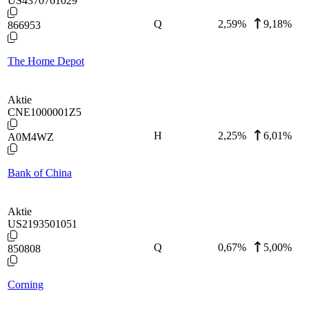
US4370761029
Q
2,59
%
9,18%
866953
The Home Depot
Aktie
CNE1000001Z5
H
2,25
%
6,01%
A0M4WZ
Bank of China
Aktie
US2193501051
Q
0,67
%
5,00%
850808
Corning