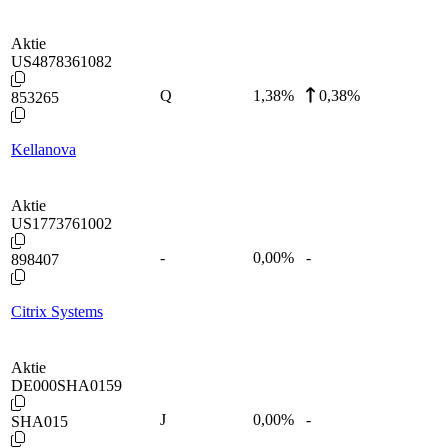
Aktie
US4878361082
Q
1,38
%
0,38%
853265
Kellanova
Aktie
US1773761002
-
0,00
%
-
898407
Citrix Systems
Aktie
DE000SHA0159
J
0,00
%
-
SHA015