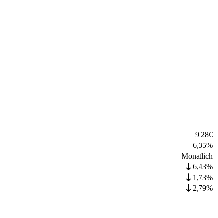
9,28
€
6,35
%
Monatlich
6,43%
1,73%
2,79%