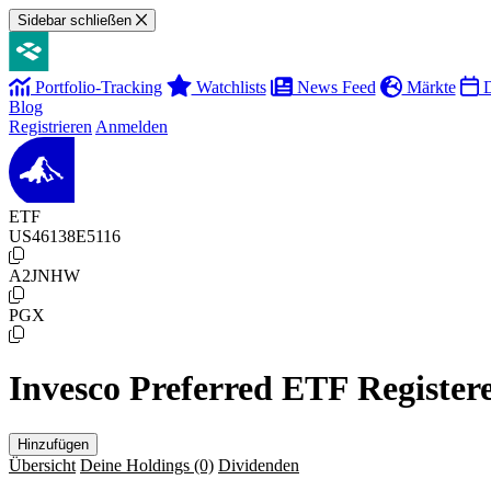
Sidebar schließen
Portfolio-Tracking
Watchlists
News Feed
Märkte
D
Blog
Registrieren
Anmelden
ETF
US46138E5116
A2JNHW
PGX
Invesco Preferred ETF Registere
Hinzufügen
Übersicht
Deine Holdings
(0)
Dividenden