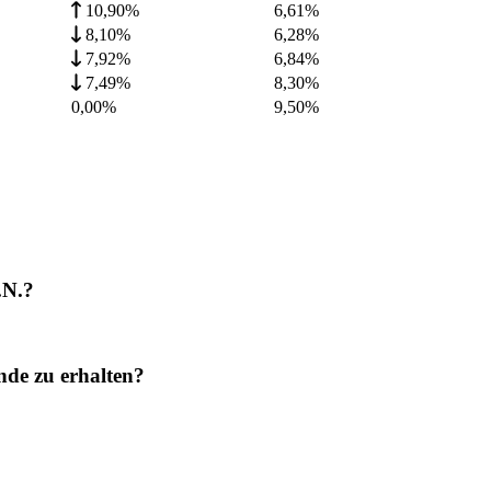
10,90%
6,61
%
8,10%
6,28
%
7,92%
6,84
%
7,49%
8,30
%
0,00%
9,50
%
.N.?
nde zu erhalten?