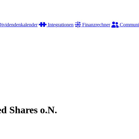
ividendenkalender
Integrationen
Finanzrechner
Communi
d Shares o.N.