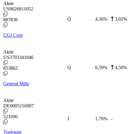
Aktie
US9026811052
Q
4,36
%
3,02%
887836
UGI Corp
Aktie
US3703341046
Q
6,59
%
4,50%
853862
General Mills
Aktie
DE0005216907
521690
J
1,76
%
-
Tradegate