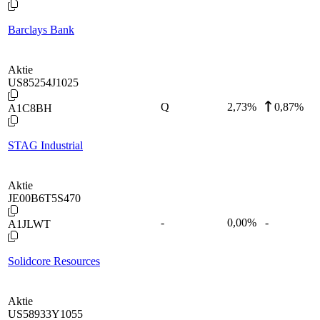
Barclays Bank
Aktie
US85254J1025
Q
2,73
%
0,87%
A1C8BH
STAG Industrial
Aktie
JE00B6T5S470
-
0,00
%
-
A1JLWT
Solidcore Resources
Aktie
US58933Y1055