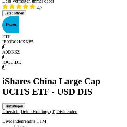
Dein Vermögen immer dabei
4,7
Jetzt öffnen
ETF
IE00B02KXK85
A0DK6Z
IQQC.DE
iShares China Large Cap
UCITS ETF - USD DIS
Hinzufügen
Übersicht
Deine Holdings
(0)
Dividenden
Dividendenrendite TTM
1,73
%