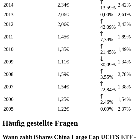
2014
2,34
€
2,42
%
13,59%
2013
2,06
€
0,00%
2,61
%
2012
2,06
€
2,43
%
42,09%
2011
1,45
€
1,89
%
7,39%
2010
1,35
€
1,49
%
21,45%
2009
1,11
€
1,34
%
30,09%
2008
1,59
€
2,78
%
3,55%
2007
1,54
€
1,38
%
22,84%
2006
1,25
€
1,54
%
2,46%
2005
1,22
€
0,00%
2,37
%
Häufig gestellte Fragen
Wann zahlt iShares China Large Cap UCITS ETF -