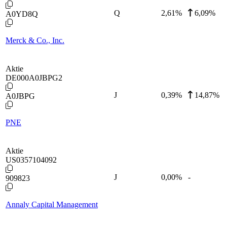
Q
2,61
%
6,09%
A0YD8Q
Merck & Co., Inc.
Aktie
DE000A0JBPG2
J
0,39
%
14,87%
A0JBPG
PNE
Aktie
US0357104092
J
0,00
%
-
909823
Annaly Capital Management