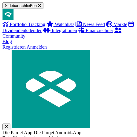
Sidebar schließen
Portfolio-Tracking
Watchlists
News Feed
Märkte
Dividendenkalender
Integrationen
Finanzrechner
Community
Blog
Registrieren
Anmelden
Die Parqet App
Die Parqet Android-App