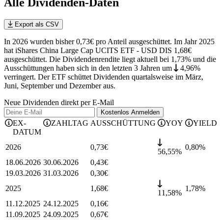
Alle Dividenden-Daten
Export als CSV
In 2026 wurden bisher 0,73€ pro Anteil ausgeschüttet. Im Jahr 2025
hat iShares China Large Cap UCITS ETF - USD DIS 1,68€
ausgeschüttet.
Die Dividendenrendite liegt aktuell bei 1,73% und die
Ausschüttungen haben sich in den letzten 3 Jahren
um
4,96%
verringert
.
Der ETF schüttet Dividenden quartalsweise im März,
Juni, September und Dezember aus.
Neue Dividenden direkt per E-Mail
Kostenlos
Anmelden
EX-
ZAHLTAG
AUSSCHÜTTUNG
YOY
YIELD
DATUM
2026
0,73
€
0,80
%
56,55%
18.06.2026
30.06.2026
0,43
€
19.03.2026
31.03.2026
0,30
€
2025
1,68
€
1,78
%
11,58%
11.12.2025
24.12.2025
0,16
€
11.09.2025
24.09.2025
0,67
€