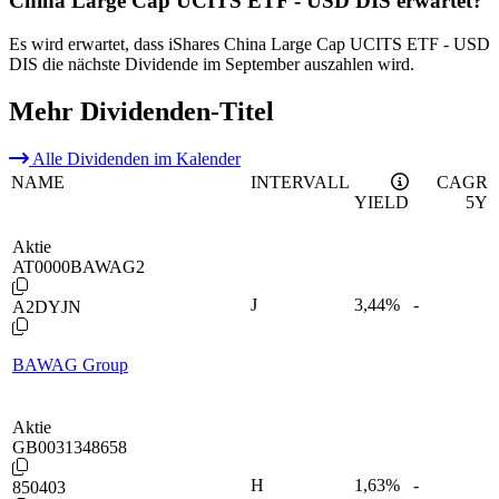
China Large Cap UCITS ETF - USD DIS erwartet?
Es wird erwartet, dass iShares China Large Cap UCITS ETF - USD
DIS die nächste Dividende im September auszahlen wird.
Mehr Dividenden-Titel
Alle Dividenden im Kalender
NAME
INTERVALL
CAGR
YIELD
5Y
Aktie
AT0000BAWAG2
J
3,44
%
-
A2DYJN
BAWAG Group
Aktie
GB0031348658
H
1,63
%
-
850403