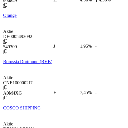
906849
Orange
Aktie
DE0005493092
J
1,95
%
-
549309
Borussia Dortmund (BVB)
Aktie
CNE1000002J7
H
7,45
%
-
A0M4XG
COSCO SHIPPING
Aktie