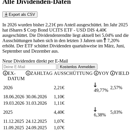
Alle Dividenden-Daten
Export als CSV
In 2026 wurden bisher 2,21€ pro Anteil ausgeschüttet. Im Jahr 2025
hat iShares $ Corp Bond UCITS ETF - USD DIS 4,40€
ausgeschüttet.
Die Dividendenrendite liegt aktuell bei 5,04% und die
Ausschüttungen haben sich in den letzten 3 Jahren
um
7,20%
erhöht
.
Der ETF schüttet Dividenden quartalsweise im März, Juni,
September und Dezember aus.
Neue Dividenden direkt per E-Mail
Kostenlos
Anmelden
EX-
ZAHLTAG
AUSSCHÜTTUNG
YOY
YIELD
DATUM
2026
2,21
€
2,57
%
49,77%
18.06.2026
30.06.2026
1,10
€
19.03.2026
31.03.2026
1,11
€
2025
4,40
€
5,03
%
6,38%
11.12.2025
24.12.2025
1,07
€
11.09.2025
24.09.2025
1,07
€