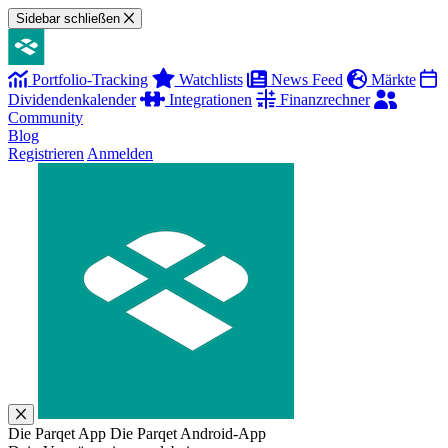
Sidebar schließen
Portfolio-Tracking
Watchlists
News Feed
Märkte
Dividendenkalender
Integrationen
Finanzrechner
Community
Blog
Registrieren
Anmelden
Die Parqet App
Die Parqet Android-App