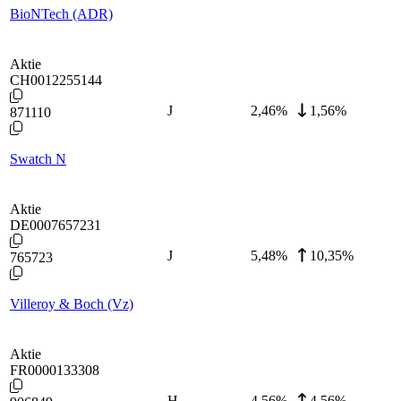
BioNTech (ADR)
Aktie
CH0012255144
J
2,46
%
1,56%
871110
Swatch N
Aktie
DE0007657231
J
5,48
%
10,35%
765723
Villeroy & Boch (Vz)
Aktie
FR0000133308
H
4,56
%
4,56%