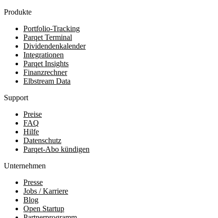
Produkte
Portfolio-Tracking
Parqet Terminal
Dividendenkalender
Integrationen
Parqet Insights
Finanzrechner
Elbstream Data
Support
Preise
FAQ
Hilfe
Datenschutz
Parqet-Abo kündigen
Unternehmen
Presse
Jobs / Karriere
Blog
Open Startup
Partnerprogramm