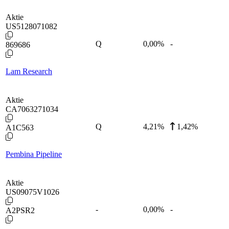
Aktie
US5128071082
Q
0,00
%
-
869686
Lam Research
Aktie
CA7063271034
Q
4,21
%
1,42%
A1C563
Pembina Pipeline
Aktie
US09075V1026
-
0,00
%
-
A2PSR2