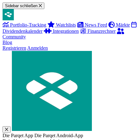
Sidebar schließen
Portfolio-Tracking
Watchlists
News Feed
Märkte
Dividendenkalender
Integrationen
Finanzrechner
Community
Blog
Registrieren
Anmelden
Die Parqet App
Die Parqet Android-App