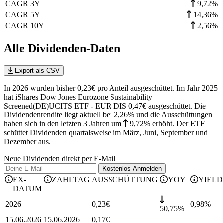
CAGR 3Y
9,72%
CAGR 5Y
14,36%
CAGR 10Y
2,56%
Alle Dividenden-Daten
Export als CSV
In 2026 wurden bisher 0,23€ pro Anteil ausgeschüttet. Im Jahr 2025
hat iShares Dow Jones Eurozone Sustainability
Screened(DE)UCITS ETF - EUR DIS 0,47€ ausgeschüttet.
Die
Dividendenrendite liegt aktuell bei 2,26% und die
Ausschüttungen
haben sich in den letzten 3 Jahren
um
9,72%
erhöht
.
Der ETF
schüttet Dividenden quartalsweise im März, Juni, September und
Dezember aus.
Neue Dividenden direkt per E-Mail
Kostenlos
Anmelden
EX-
ZAHLTAG
AUSSCHÜTTUNG
YOY
YIELD
DATUM
2026
0,23
€
0,98
%
50,75%
15.06.2026
15.06.2026
0,17
€