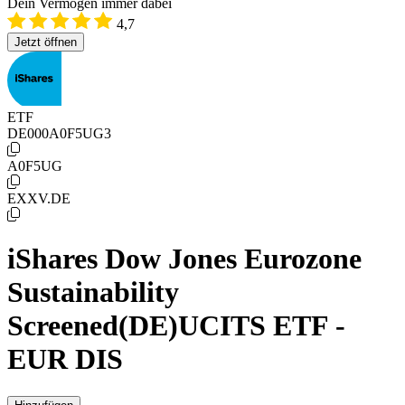
Dein Vermögen immer dabei
4,7
Jetzt öffnen
ETF
DE000A0F5UG3
A0F5UG
EXXV.DE
iShares Dow Jones Eurozone
Sustainability
Screened(DE)UCITS ETF -
EUR DIS