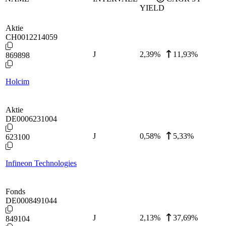
YIELD
Aktie
CH0012214059
J
2,39
%
11,93%
869898
Holcim
Aktie
DE0006231004
J
0,58
%
5,33%
623100
Infineon Technologies
Fonds
DE0008491044
J
2,13
%
37,69%
849104