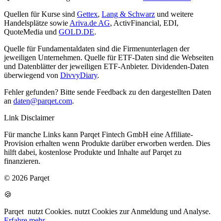
Quellen für Kurse sind
Gettex
,
Lang & Schwarz
und weitere
Handelsplätze sowie
Ariva.de AG
, ActivFinancial, EDI,
QuoteMedia und
GOLD.DE
.
Quelle für Fundamentaldaten sind die Firmenunterlagen der
jeweiligen Unternehmen. Quelle für ETF-Daten sind die Webseiten
und Datenblätter der jeweiligen ETF-Anbieter. Dividenden-Daten
überwiegend von
DivvyDiary
.
Fehler gefunden? Bitte sende Feedback zu den dargestellten Daten
an
daten@parqet.com
.
Link Disclaimer
Für manche Links kann Parqet Fintech GmbH eine Affiliate-
Provision erhalten wenn Produkte darüber erworben werden. Dies
hilft dabei, kostenlose Produkte und Inhalte auf Parqet zu
finanzieren.
© 2026 Parqet
🍪
Parqet
nutzt Cookies.
nutzt Cookies zur Anmeldung und Analyse.
Erfahre mehr