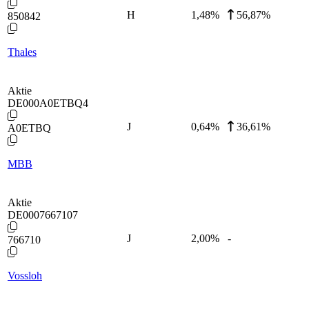
H
1,48
%
56,87%
850842
Thales
Aktie
DE000A0ETBQ4
J
0,64
%
36,61%
A0ETBQ
MBB
Aktie
DE0007667107
J
2,00
%
-
766710
Vossloh