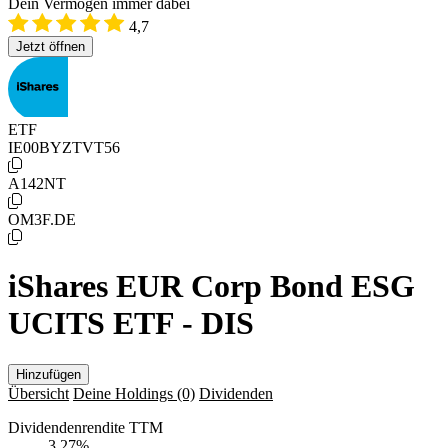
Dein Vermögen immer dabei
4,7
Jetzt öffnen
ETF
IE00BYZTVT56
A142NT
OM3F.DE
iShares EUR Corp Bond ESG
UCITS ETF - DIS
Hinzufügen
Übersicht
Deine Holdings
(0)
Dividenden
Dividendenrendite TTM
3,27
%