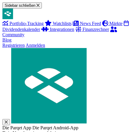
Sidebar schließen
Portfolio-Tracking
Watchlists
News Feed
Märkte
Dividendenkalender
Integrationen
Finanzrechner
Community
Blog
Registrieren
Anmelden
Die Parqet App
Die Parqet Android-App