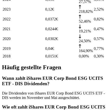
27,57%
2023
0,12
€
2,52
%
218,82%
2022
0,0372
€
0,82
%
52,46%
2021
0,0244
€
0,47
%
19,21%
2020
0,0302
€
0,57
%
24,50%
2019
0,04
€
0,77
%
164,90%
2018
0,0151
€
0,00%
0,30
%
Häufig gestellte Fragen
Wann zahlt iShares EUR Corp Bond ESG UCITS
ETF - DIS Dividenden?
Die Dividenden von iShares EUR Corp Bond ESG UCITS ETF -
DIS werden im November und Mai ausgeschüttet.
Wie oft zahlt iShares EUR Corp Bond ESG UCITS