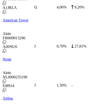
Q
4,06
%
9,20%
A1JRLA
American Tower
Aktie
FI0009013296
J
0,70
%
27,81%
A0D9U6
Neste
Aktie
NL0000235190
J
1,50
%
-
938914
Airbus