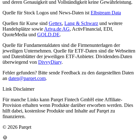
und deren Genauigkeit und Vollständigkeit keine Gewährleistung.
Quelle für Stock Logos und News-Daten ist
Elbstream Data
Quellen für Kurse sind
Gettex
,
Lang & Schwarz
und weitere
Handelsplätze sowie
Ariva.de AG
, ActivFinancial, EDI,
QuoteMedia und
GOLD.DE
.
Quelle für Fundamentaldaten sind die Firmenunterlagen der
jeweiligen Unternehmen. Quelle für ETF-Daten sind die Webseiten
und Datenblätter der jeweiligen ETF-Anbieter. Dividenden-Daten
überwiegend von
DivvyDiary
.
Fehler gefunden? Bitte sende Feedback zu den dargestellten Daten
an
daten@parqet.com
.
Link Disclaimer
Für manche Links kann Parqet Fintech GmbH eine Affiliate-
Provision erhalten wenn Produkte darüber erworben werden. Dies
hilft dabei, kostenlose Produkte und Inhalte auf Parqet zu
finanzieren.
© 2026 Parqet
🍪