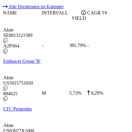
Alle Dividenden im Kalender
NAME
INTERVALL
CAGR 5Y
YIELD
Aktie
SE0013121589
-
381,79
%
-
A2PS64
Embracer Group 'B'
Aktie
US5021751020
M
5,73
%
0,29%
884625
LTC Properties
Aktie
US03027X1000