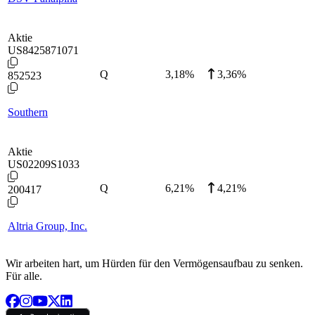
Aktie
US8425871071
Q
3,18
%
3,36%
852523
Southern
Aktie
US02209S1033
Q
6,21
%
4,21%
200417
Altria Group, Inc.
Wir arbeiten hart, um Hürden für den Vermögensaufbau zu senken.
Für alle.