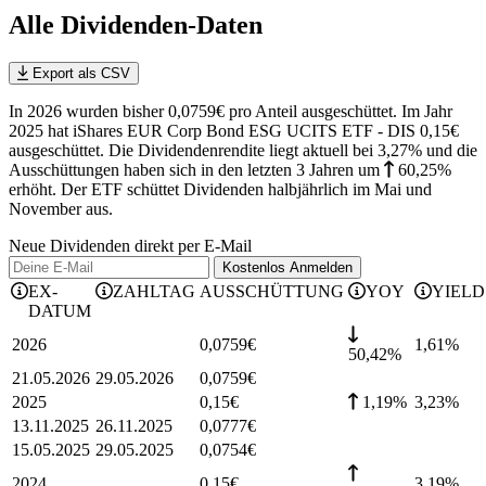
Alle Dividenden-Daten
Export als CSV
In 2026 wurden bisher 0,0759€ pro Anteil ausgeschüttet. Im Jahr
2025 hat iShares EUR Corp Bond ESG UCITS ETF - DIS 0,15€
ausgeschüttet.
Die Dividendenrendite liegt aktuell bei 3,27% und die
Ausschüttungen haben sich in den letzten 3 Jahren
um
60,25%
erhöht
.
Der ETF schüttet Dividenden halbjährlich im Mai und
November aus.
Neue Dividenden direkt per E-Mail
Kostenlos
Anmelden
EX-
ZAHLTAG
AUSSCHÜTTUNG
YOY
YIELD
DATUM
2026
0,0759
€
1,61
%
50,42%
21.05.2026
29.05.2026
0,0759
€
2025
0,15
€
1,19%
3,23
%
13.11.2025
26.11.2025
0,0777
€
15.05.2025
29.05.2025
0,0754
€
2024
0,15
€
3,19
%