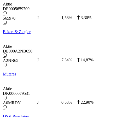
Aktie
DE0005659700
J
1,58
%
3,30%
565970
Eckert & Ziegler
Aktie
DE000A2NB650
J
7,34
%
14,87%
A2NB65
Mutares
Aktie
DK0060079531
J
0,53
%
22,90%
A0MRDY
DSV Panalpina