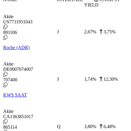
YIELD
Aktie
US7711951043
J
2,67
%
3,75%
891106
Roche (ADR)
Aktie
DE0007074007
J
1,74
%
12,30%
707400
KWS SAAT
Aktie
CA1363851017
Q
3,80
%
6,48%
865114