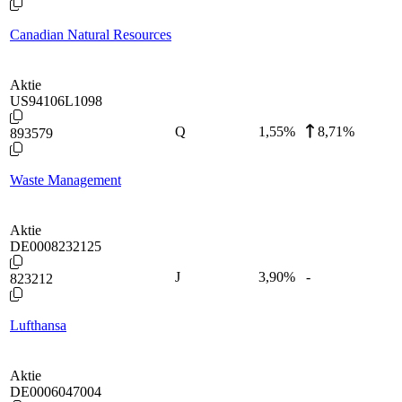
Canadian Natural Resources
Aktie
US94106L1098
Q
1,55
%
8,71%
893579
Waste Management
Aktie
DE0008232125
J
3,90
%
-
823212
Lufthansa
Aktie
DE0006047004