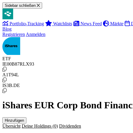
Sidebar schließen
Portfolio-Tracking
Watchlists
News Feed
Märkte
D
Blog
Registrieren
Anmelden
ETF
IE00B87RLX93
A1T94L
IS3B.DE
iShares EUR Corp Bond Financ
Hinzufügen
Übersicht
Deine Holdings
(0)
Dividenden