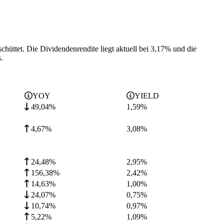
chüttet.
Die Dividendenrendite liegt aktuell bei 3,17% und die
.
YOY
YIELD
49,04%
1,59
%
4,67%
3,08
%
24,48%
2,95
%
156,38%
2,42
%
14,63%
1,00
%
24,07%
0,75
%
10,74%
0,97
%
5,22%
1,09
%