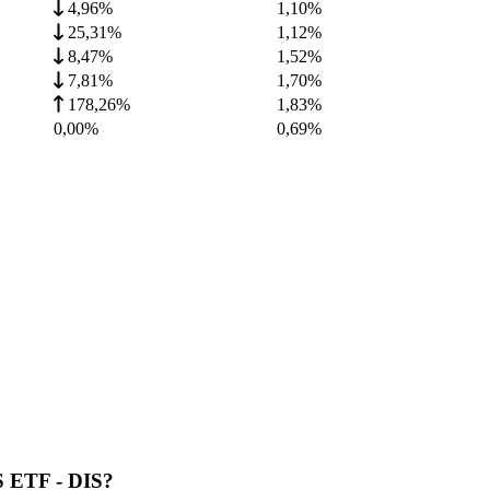
4,96%
1,10
%
25,31%
1,12
%
8,47%
1,52
%
7,81%
1,70
%
178,26%
1,83
%
0,00%
0,69
%
S ETF - DIS?