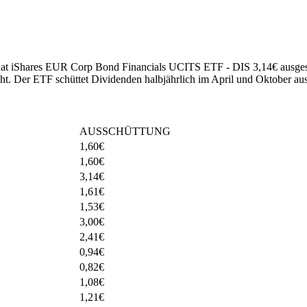
5 hat iShares EUR Corp Bond Financials UCITS ETF - DIS 3,14€ ausges
ht
.
Der ETF schüttet Dividenden halbjährlich im April und Oktober aus
AUSSCHÜTTUNG
1,60
€
1,60
€
3,14
€
1,61
€
1,53
€
3,00
€
2,41
€
0,94
€
0,82
€
1,08
€
1,21
€