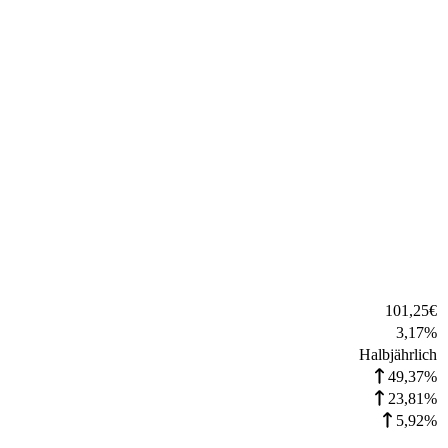
101,25
€
3,17
%
Halbjährlich
49,37%
23,81%
5,92%