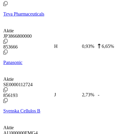
Teva Pharmaceuticals
Aktie
JP3866800000
H
0,93
%
6,65%
853666
Panasonic
Aktie
SE0000112724
J
2,73
%
-
856193
Svenska Cellulos B
Aktie
AU000000FMG4