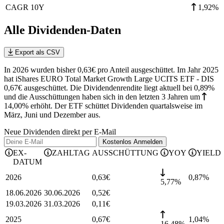
CAGR 10Y
1,92%
Alle Dividenden-Daten
Export als CSV
In 2026 wurden bisher 0,63€ pro Anteil ausgeschüttet. Im Jahr 2025
hat iShares EURO Total Market Growth Large UCITS ETF - DIS
0,67€ ausgeschüttet.
Die Dividendenrendite liegt aktuell bei 0,89%
und die
Ausschüttungen haben sich in den letzten 3 Jahren
um
14,00%
erhöht
.
Der ETF schüttet Dividenden quartalsweise im
März, Juni und Dezember aus.
Neue Dividenden direkt per E-Mail
Kostenlos
Anmelden
EX-
ZAHLTAG
AUSSCHÜTTUNG
YOY
YIELD
DATUM
2026
0,63
€
0,87
%
5,77%
18.06.2026
30.06.2026
0,52
€
19.03.2026
31.03.2026
0,11
€
2025
0,67
€
1,04
%
16,48%