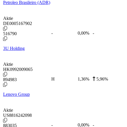
Petroleo Brasileiro (ADR)
Aktie
DE0005167902
-
0,00
%
-
516790
3U Holding
Aktie
HK0992009065
H
1,36
%
5,96%
894983
Lenovo Group
Aktie
US8816242098
-
0,00
%
-
883035