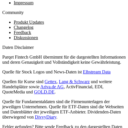
Impressum
Community
Produkt Updates
Changelog
Feedback
Diskussionen
Daten Disclaimer
Parqet Fintech GmbH übernimmt für die dargestellten Informationen
und deren Genauigkeit und Vollständigkeit keine Gewährleistung.
Quelle für Stock Logos und News-Daten ist
Elbstream Data
Quellen für Kurse sind
Gettex
,
Lang & Schwarz
und weitere
Handelsplätze sowie
Ariva.de AG
, ActivFinancial, EDI,
QuoteMedia und
GOLD.DE
.
Quelle für Fundamentaldaten sind die Firmenunterlagen der
jeweiligen Unternehmen. Quelle für ETF-Daten sind die Webseiten
und Datenblätter der jeweiligen ETF-Anbieter. Dividenden-Daten
überwiegend von
DivvyDiary
.
Fehler gefunden? Bitte sende Feedback zu den dargestellten Daten