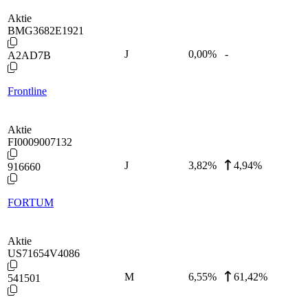
Aktie
BMG3682E1921
J
0,00
%
-
A2AD7B
Frontline
Aktie
FI0009007132
J
3,82
%
4,94%
916660
FORTUM
Aktie
US71654V4086
M
6,55
%
61,42%
541501