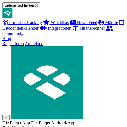
Sidebar schließen
Portfolio-Tracking
Watchlists
News Feed
Märkte
Dividendenkalender
Integrationen
Finanzrechner
Community
Blog
Registrieren
Anmelden
Die Parqet App
Die Parqet Android-App