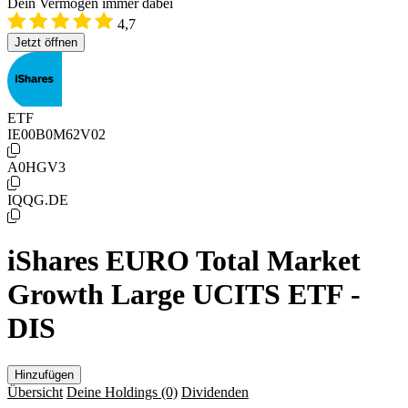
Dein Vermögen immer dabei
4,7
Jetzt öffnen
ETF
IE00B0M62V02
A0HGV3
IQQG.DE
iShares EURO Total Market
Growth Large UCITS ETF -
DIS
Hinzufügen
Übersicht
Deine Holdings
(0)
Dividenden