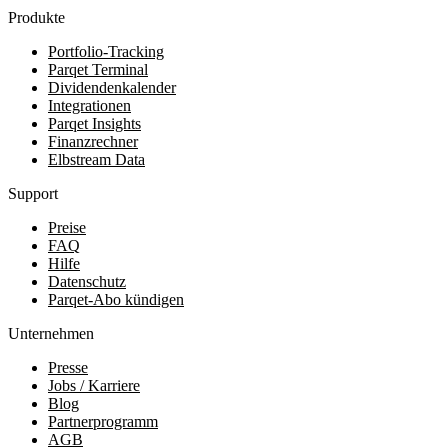
Produkte
Portfolio-Tracking
Parqet Terminal
Dividendenkalender
Integrationen
Parqet Insights
Finanzrechner
Elbstream Data
Support
Preise
FAQ
Hilfe
Datenschutz
Parqet-Abo kündigen
Unternehmen
Presse
Jobs / Karriere
Blog
Partnerprogramm
AGB