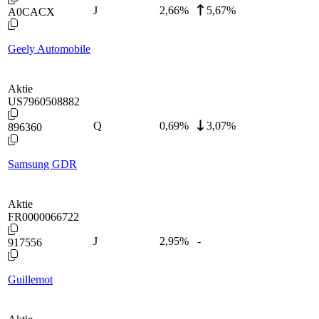
J
2,66
%
5,67%
A0CACX
Geely Automobile
Aktie
US7960508882
Q
0,69
%
3,07%
896360
Samsung GDR
Aktie
FR0000066722
J
2,95
%
-
917556
Guillemot