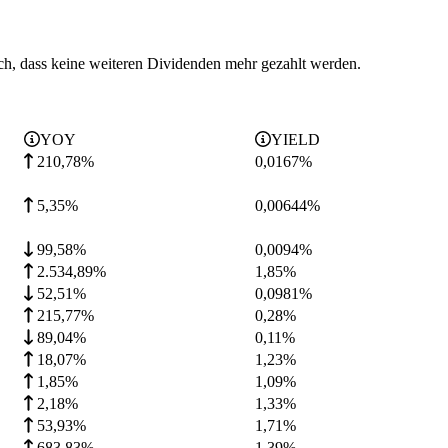
ch, dass keine weiteren Dividenden mehr gezahlt werden.
YOY
YIELD
210,78%
0,0167
%
5,35%
0,00644
%
99,58%
0,0094
%
2.534,89%
1,85
%
52,51%
0,0981
%
215,77%
0,28
%
89,04%
0,11
%
18,07%
1,23
%
1,85%
1,09
%
2,18%
1,33
%
53,93%
1,71
%
683,83%
1,39
%