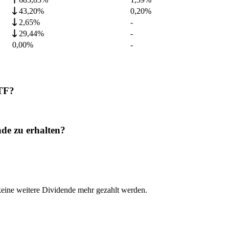
43,20%
0,20
%
2,65%
-
29,44%
-
0,00%
-
ETF?
de zu erhalten?
keine weitere Dividende mehr gezahlt werden.