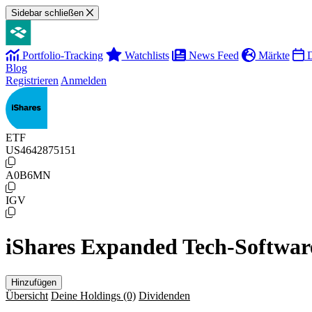
Sidebar schließen
Portfolio-Tracking
Watchlists
News Feed
Märkte
D
Blog
Registrieren
Anmelden
ETF
US4642875151
A0B6MN
IGV
iShares Expanded Tech-Softwar
Hinzufügen
Übersicht
Deine Holdings
(0)
Dividenden