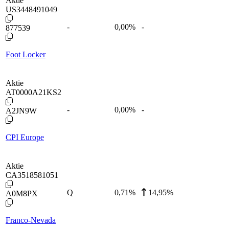
Aktie
US3448491049
-
0,00
%
-
877539
Foot Locker
Aktie
AT0000A21KS2
-
0,00
%
-
A2JN9W
CPI Europe
Aktie
CA3518581051
Q
0,71
%
14,95%
A0M8PX
Franco-Nevada