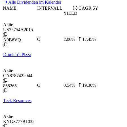
Alle Dividenden im Kalender
NAME
INTERVALL
CAGR 5Y
YIELD
Aktie
US25754A2015
Q
2,06
%
17,45%
A0B6VQ
Domino's Pizza
Aktie
CA8787422044
Q
0,54
%
19,30%
858265
Teck Resources
Aktie
KYG3777B1032