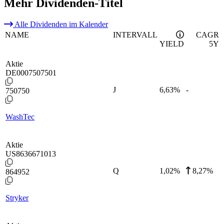
Mehr Dividenden-Titel
Alle Dividenden im Kalender
NAME
INTERVALL
CAGR
YIELD
5Y
Aktie
DE0007507501
J
6,63
%
-
750750
WashTec
Aktie
US8636671013
Q
1,02
%
8,27%
864952
Stryker