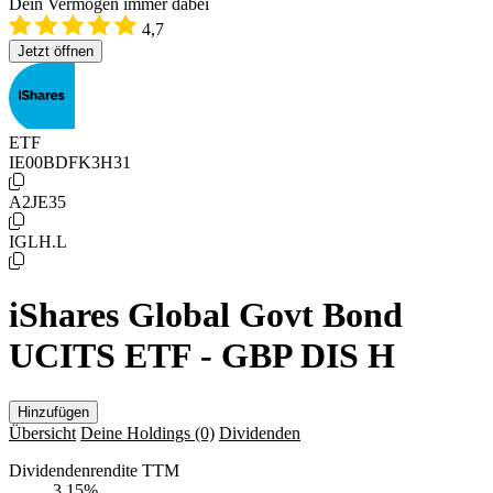
Dein Vermögen immer dabei
4,7
Jetzt öffnen
ETF
IE00BDFK3H31
A2JE35
IGLH.L
iShares Global Govt Bond
UCITS ETF - GBP DIS H
Hinzufügen
Übersicht
Deine Holdings
(0)
Dividenden
Dividendenrendite TTM
3,15
%