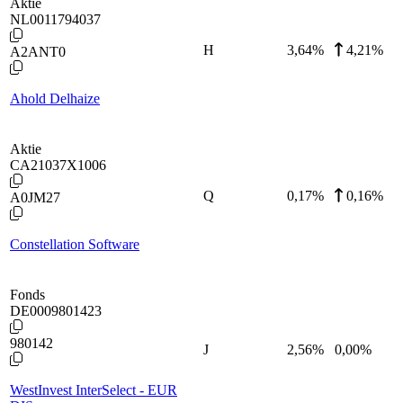
Aktie
NL0011794037
H
3,64
%
4,21%
A2ANT0
Ahold Delhaize
Aktie
CA21037X1006
Q
0,17
%
0,16%
A0JM27
Constellation Software
Fonds
DE0009801423
980142
J
2,56
%
0,00%
WestInvest InterSelect - EUR