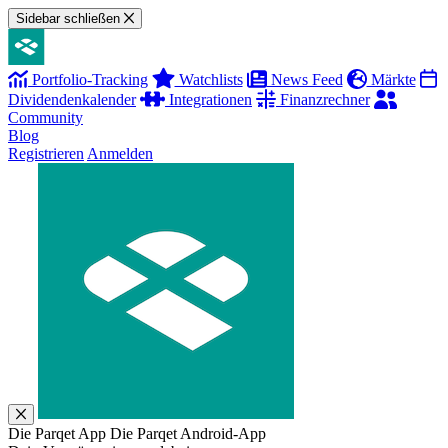
Sidebar schließen
Portfolio-Tracking
Watchlists
News Feed
Märkte
Dividendenkalender
Integrationen
Finanzrechner
Community
Blog
Registrieren
Anmelden
Die Parqet App
Die Parqet Android-App