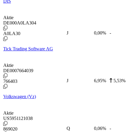
DIS
Aktie
DE000A0LA304
J
0,00
%
-
A0LA30
Tick Trading Software AG
Aktie
DE0007664039
J
6,95
%
5,53%
766403
Volkswagen (Vz)
Aktie
US5951121038
Q
0,06
%
-
869020