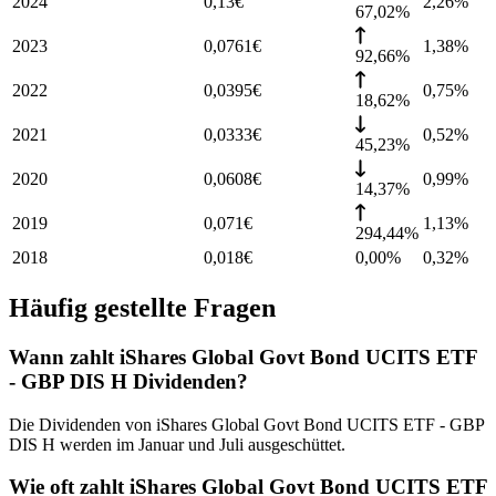
2024
0,13
€
2,26
%
67,02%
2023
0,0761
€
1,38
%
92,66%
2022
0,0395
€
0,75
%
18,62%
2021
0,0333
€
0,52
%
45,23%
2020
0,0608
€
0,99
%
14,37%
2019
0,071
€
1,13
%
294,44%
2018
0,018
€
0,00%
0,32
%
Häufig gestellte Fragen
Wann zahlt iShares Global Govt Bond UCITS ETF
- GBP DIS H Dividenden?
Die Dividenden von iShares Global Govt Bond UCITS ETF - GBP
DIS H werden im Januar und Juli ausgeschüttet.
Wie oft zahlt iShares Global Govt Bond UCITS ETF