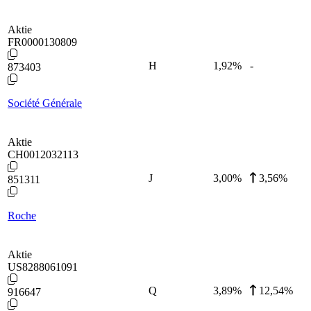
Aktie
FR0000130809
H
1,92
%
-
873403
Société Générale
Aktie
CH0012032113
J
3,00
%
3,56%
851311
Roche
Aktie
US8288061091
Q
3,89
%
12,54%
916647