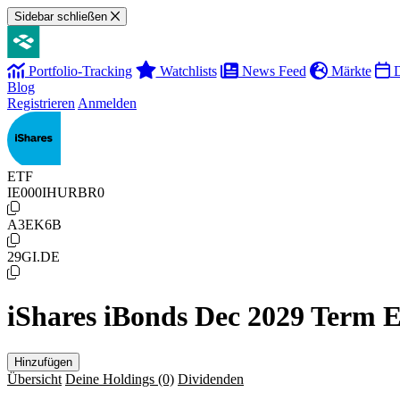
Sidebar schließen
Portfolio-Tracking
Watchlists
News Feed
Märkte
D
Blog
Registrieren
Anmelden
ETF
IE000IHURBR0
A3EK6B
29GI.DE
iShares iBonds Dec 2029 Term
Hinzufügen
Übersicht
Deine Holdings
(0)
Dividenden