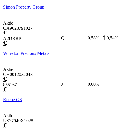
Simon Property Group
Aktie
CA9628791027
Q
0,58
%
9,54%
A2DRBP
Wheaton Precious Metals
Aktie
CH0012032048
J
0,00
%
-
855167
Roche GS
Aktie
US37940X1028