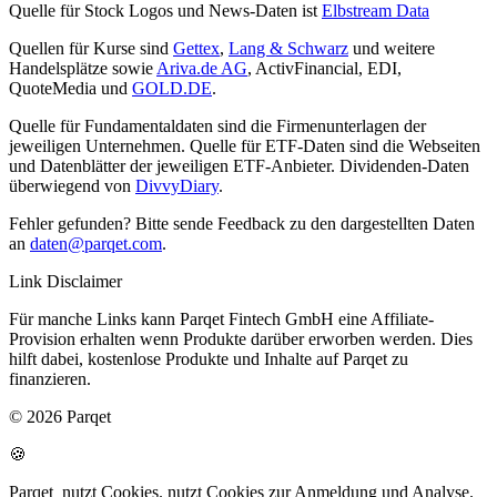
Quelle für Stock Logos und News-Daten ist
Elbstream Data
Quellen für Kurse sind
Gettex
,
Lang & Schwarz
und weitere
Handelsplätze sowie
Ariva.de AG
, ActivFinancial, EDI,
QuoteMedia und
GOLD.DE
.
Quelle für Fundamentaldaten sind die Firmenunterlagen der
jeweiligen Unternehmen. Quelle für ETF-Daten sind die Webseiten
und Datenblätter der jeweiligen ETF-Anbieter. Dividenden-Daten
überwiegend von
DivvyDiary
.
Fehler gefunden? Bitte sende Feedback zu den dargestellten Daten
an
daten@parqet.com
.
Link Disclaimer
Für manche Links kann Parqet Fintech GmbH eine Affiliate-
Provision erhalten wenn Produkte darüber erworben werden. Dies
hilft dabei, kostenlose Produkte und Inhalte auf Parqet zu
finanzieren.
© 2026 Parqet
🍪
Parqet
nutzt Cookies.
nutzt Cookies zur Anmeldung und Analyse.