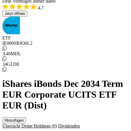
Dein Vermögen immer dabei
4,7
Jetzt öffnen
ETF
IE000SBJO6L2
A40MDL
34GI.DE
iShares iBonds Dec 2034 Term
EUR Corporate UCITS ETF
EUR (Dist)
Hinzufügen
Übersicht
Deine Holdings
(0)
Dividenden