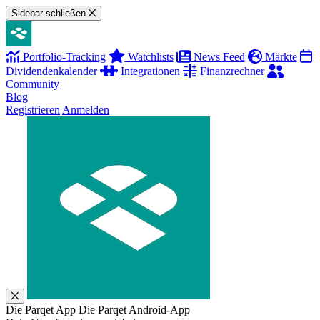
Sidebar schließen
Portfolio-Tracking
Watchlists
News Feed
Märkte
Dividendenkalender
Integrationen
Finanzrechner
Community
Blog
Registrieren
Anmelden
Die Parqet App
Die Parqet Android-App