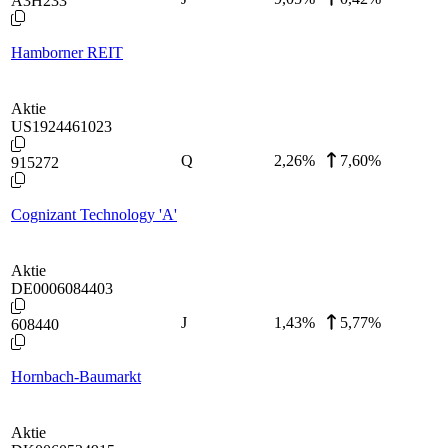
A3H233
Hamborner REIT
Aktie
US1924461023
Q
2,26
%
7,60%
915272
Cognizant Technology 'A'
Aktie
DE0006084403
J
1,43
%
5,77%
608440
Hornbach-Baumarkt
Aktie