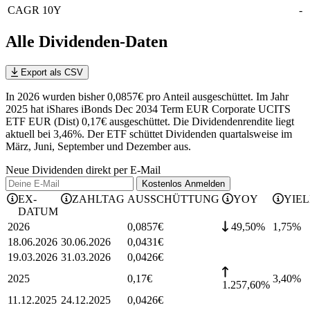
CAGR 10Y
-
Alle Dividenden-Daten
Export als CSV
In 2026 wurden bisher 0,0857€ pro Anteil ausgeschüttet. Im Jahr
2025 hat iShares iBonds Dec 2034 Term EUR Corporate UCITS
ETF EUR (Dist) 0,17€ ausgeschüttet.
Die Dividendenrendite liegt
aktuell bei 3,46%.
Der ETF schüttet Dividenden quartalsweise im
März, Juni, September und Dezember aus.
Neue Dividenden direkt per E-Mail
Kostenlos
Anmelden
EX-
ZAHLTAG
AUSSCHÜTTUNG
YOY
YIE
DATUM
2026
0,0857
€
49,50%
1,75
%
18.06.2026
30.06.2026
0,0431
€
19.03.2026
31.03.2026
0,0426
€
2025
0,17
€
3,40
%
1.257,60%
11.12.2025
24.12.2025
0,0426
€