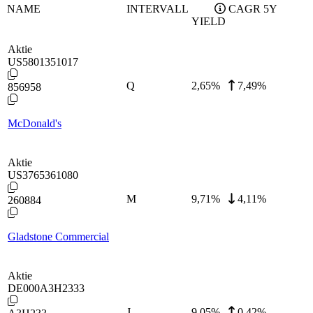
NAME
INTERVALL
CAGR 5Y
YIELD
Aktie
US5801351017
Q
2,65
%
7,49%
856958
McDonald's
Aktie
US3765361080
M
9,71
%
4,11%
260884
Gladstone Commercial
Aktie
DE000A3H2333
J
9,05
%
0,42%