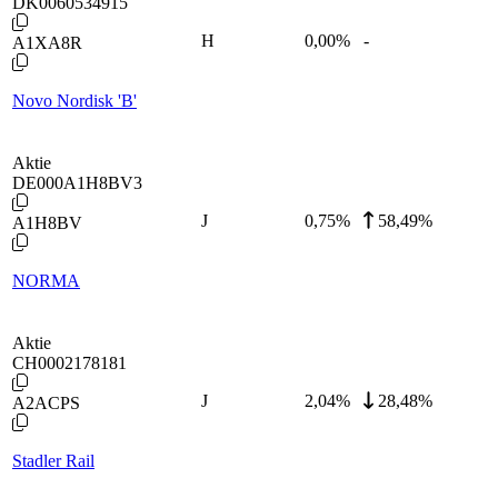
DK0060534915
H
0,00
%
-
A1XA8R
Novo Nordisk 'B'
Aktie
DE000A1H8BV3
J
0,75
%
58,49%
A1H8BV
NORMA
Aktie
CH0002178181
J
2,04
%
28,48%
A2ACPS
Stadler Rail