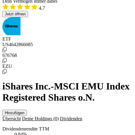
Dein Vermögen immer dabei
4,7
Jetzt öffnen
ETF
US4642866085
676768
EZU
iShares Inc.-MSCI EMU Index
Registered Shares o.N.
Hinzufügen
Übersicht
Deine Holdings
(0)
Dividenden
Dividendenrendite TTM
0,84
%