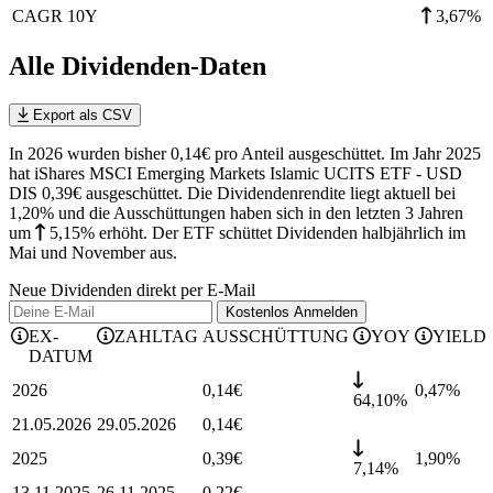
CAGR 10Y
3,67%
Alle Dividenden-Daten
Export als CSV
In 2026 wurden bisher 0,14€ pro Anteil ausgeschüttet. Im Jahr 2025
hat iShares MSCI Emerging Markets Islamic UCITS ETF - USD
DIS 0,39€ ausgeschüttet.
Die Dividendenrendite liegt aktuell bei
1,20% und die
Ausschüttungen haben sich in den letzten 3 Jahren
um
5,15%
erhöht
.
Der ETF schüttet Dividenden halbjährlich im
Mai und November aus.
Neue Dividenden direkt per E-Mail
Kostenlos
Anmelden
EX-
ZAHLTAG
AUSSCHÜTTUNG
YOY
YIELD
DATUM
2026
0,14
€
0,47
%
64,10%
21.05.2026
29.05.2026
0,14
€
2025
0,39
€
1,90
%
7,14%
13.11.2025
26.11.2025
0,22
€