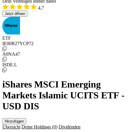
Dein Vermögen immer dabei
4,7
Jetzt öffnen
ETF
IE00B27YCP72
A0NA47
ISDE.L
iShares MSCI Emerging
Markets Islamic UCITS ETF -
USD DIS
Hinzufügen
Übersicht
Deine Holdings
(0)
Dividenden