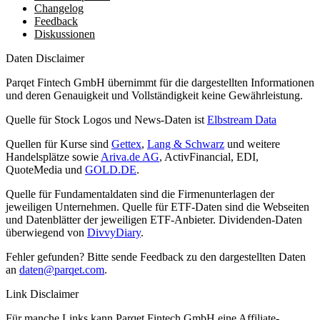
Changelog
Feedback
Diskussionen
Daten Disclaimer
Parqet Fintech GmbH übernimmt für die dargestellten Informationen
und deren Genauigkeit und Vollständigkeit keine Gewährleistung.
Quelle für Stock Logos und News-Daten ist
Elbstream Data
Quellen für Kurse sind
Gettex
,
Lang & Schwarz
und weitere
Handelsplätze sowie
Ariva.de AG
, ActivFinancial, EDI,
QuoteMedia und
GOLD.DE
.
Quelle für Fundamentaldaten sind die Firmenunterlagen der
jeweiligen Unternehmen. Quelle für ETF-Daten sind die Webseiten
und Datenblätter der jeweiligen ETF-Anbieter. Dividenden-Daten
überwiegend von
DivvyDiary
.
Fehler gefunden? Bitte sende Feedback zu den dargestellten Daten
an
daten@parqet.com
.
Link Disclaimer
Für manche Links kann Parqet Fintech GmbH eine Affiliate-