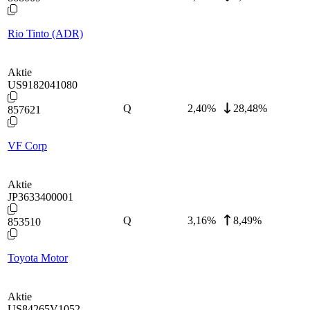
Rio Tinto (ADR)
Aktie
US9182041080
Q
2,40
%
28,48%
857621
VF Corp
Aktie
JP3633400001
Q
3,16
%
8,49%
853510
Toyota Motor
Aktie
US84265V1052