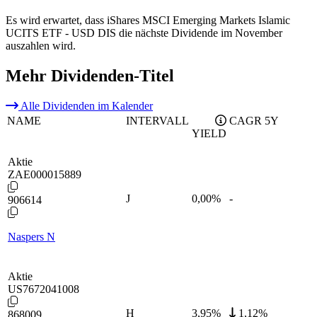
Es wird erwartet, dass iShares MSCI Emerging Markets Islamic
UCITS ETF - USD DIS die nächste Dividende im November
auszahlen wird.
Mehr Dividenden-Titel
Alle Dividenden im Kalender
NAME
INTERVALL
CAGR 5Y
YIELD
Aktie
ZAE000015889
J
0,00
%
-
906614
Naspers N
Aktie
US7672041008
H
3,95
%
1,12%
868009