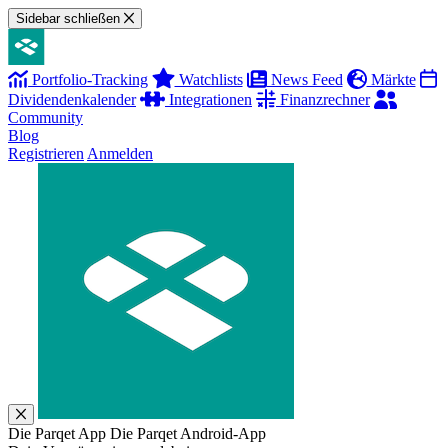
Sidebar schließen
Portfolio-Tracking
Watchlists
News Feed
Märkte
Dividendenkalender
Integrationen
Finanzrechner
Community
Blog
Registrieren
Anmelden
Die Parqet App
Die Parqet Android-App