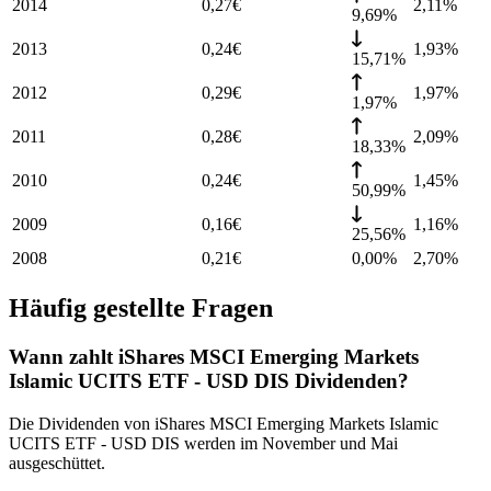
2014
0,27
€
2,11
%
9,69%
2013
0,24
€
1,93
%
15,71%
2012
0,29
€
1,97
%
1,97%
2011
0,28
€
2,09
%
18,33%
2010
0,24
€
1,45
%
50,99%
2009
0,16
€
1,16
%
25,56%
2008
0,21
€
0,00%
2,70
%
Häufig gestellte Fragen
Wann zahlt iShares MSCI Emerging Markets
Islamic UCITS ETF - USD DIS Dividenden?
Die Dividenden von iShares MSCI Emerging Markets Islamic
UCITS ETF - USD DIS werden im November und Mai
ausgeschüttet.