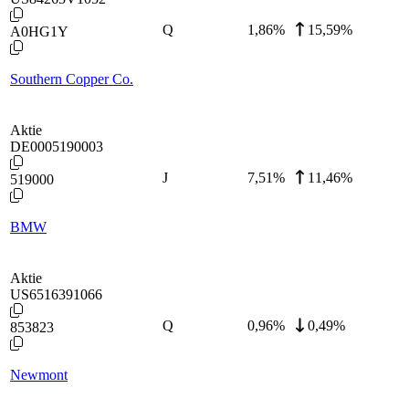
Q
1,86
%
15,59%
A0HG1Y
Southern Copper Co.
Aktie
DE0005190003
J
7,51
%
11,46%
519000
BMW
Aktie
US6516391066
Q
0,96
%
0,49%
853823
Newmont