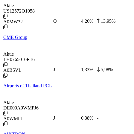
Aktie
US12572Q1058
Q
4,26
%
13,95%
A0MW32
CME Group
Aktie
TH0765010R16
J
1,33
%
5,98%
A0B5VL
Airports of Thailand PCL
Aktie
DE000A0WMPJ6
J
0,38
%
-
A0WMPJ