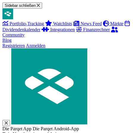
Sidebar schließen
Portfolio-Tracking
Watchlists
News Feed
Märkte
Dividendenkalender
Integrationen
Finanzrechner
Community
Blog
Registrieren
Anmelden
Die Parqet App
Die Parqet Android-App