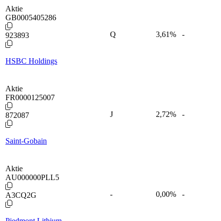
Aktie
GB0005405286
Q
3,61
%
-
923893
HSBC Holdings
Aktie
FR0000125007
J
2,72
%
-
872087
Saint-Gobain
Aktie
AU000000PLL5
-
0,00
%
-
A3CQ2G
Piedmont Lithium