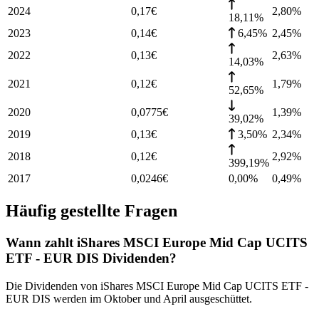
2024
0,17
€
2,80
%
18,11%
2023
0,14
€
6,45%
2,45
%
2022
0,13
€
2,63
%
14,03%
2021
0,12
€
1,79
%
52,65%
2020
0,0775
€
1,39
%
39,02%
2019
0,13
€
3,50%
2,34
%
2018
0,12
€
2,92
%
399,19%
2017
0,0246
€
0,00%
0,49
%
Häufig gestellte Fragen
Wann zahlt iShares MSCI Europe Mid Cap UCITS
ETF - EUR DIS Dividenden?
Die Dividenden von iShares MSCI Europe Mid Cap UCITS ETF -
EUR DIS werden im Oktober und April ausgeschüttet.