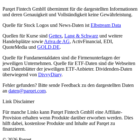
Parqet Fintech GmbH übernimmt für die dargestellten Informationen
und deren Genauigkeit und Vollständigkeit keine Gewährleistung.
Quelle für Stock Logos und News-Daten ist
Elbstream Data
Quellen für Kurse sind
Gettex
,
Lang & Schwarz
und weitere
Handelsplätze sowie
Ariva.de AG
, ActivFinancial, EDI,
QuoteMedia und
GOLD.DE
.
Quelle für Fundamentaldaten sind die Firmenunterlagen der
jeweiligen Unternehmen. Quelle für ETF-Daten sind die Webseiten
und Datenblätter der jeweiligen ETF-Anbieter. Dividenden-Daten
überwiegend von
DivvyDiary
.
Fehler gefunden? Bitte sende Feedback zu den dargestellten Daten
an
daten@parqet.com
.
Link Disclaimer
Für manche Links kann Parqet Fintech GmbH eine Affiliate-
Provision erhalten wenn Produkte darüber erworben werden. Dies
hilft dabei, kostenlose Produkte und Inhalte auf Parqet zu
finanzieren.
© 2026 Parqet