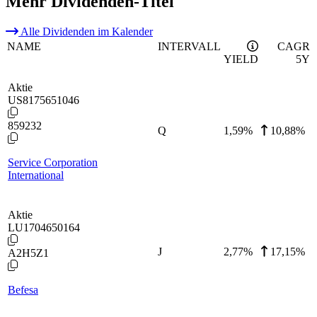
Mehr Dividenden-Titel
Alle Dividenden im Kalender
NAME
INTERVALL
CAGR
YIELD
5Y
Aktie
US8175651046
859232
Q
1,59
%
10,88%
Service Corporation
International
Aktie
LU1704650164
J
2,77
%
17,15%
A2H5Z1
Befesa