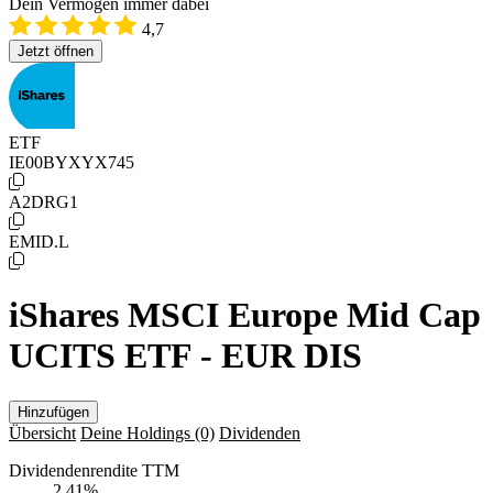
Dein Vermögen immer dabei
4,7
Jetzt öffnen
ETF
IE00BYXYX745
A2DRG1
EMID.L
iShares MSCI Europe Mid Cap
UCITS ETF - EUR DIS
Hinzufügen
Übersicht
Deine Holdings
(0)
Dividenden
Dividendenrendite TTM
2,41
%