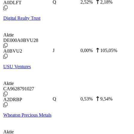
Q
2,52
%
2,18%
A0DLFT
Digital Realty Trust
Aktie
DE000A0BVU28
J
0,00
%
105,05%
A0BVU2
USU Ventures
Aktie
CA9628791027
Q
0,53
%
9,54%
A2DRBP
Wheaton Precious Metals
Aktie