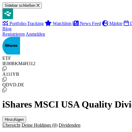
Sidebar schließen
Portfolio-Tracking
Watchlists
News Feed
Märkte
D
Blog
Registrieren
Anmelden
ETF
IE00BKM4H312
A111YB
QDVD.DE
iShares MSCI USA Quality Div
Hinzufügen
Übersicht
Deine Holdings
(0)
Dividenden