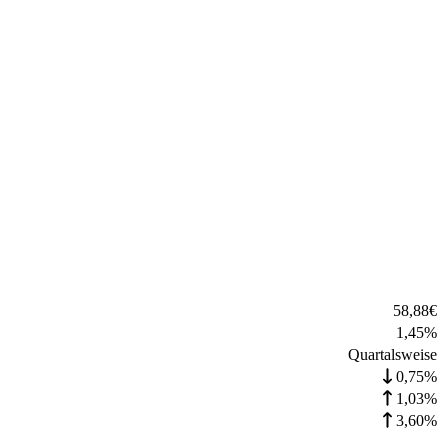
58,88
€
1,45
%
Quartalsweise
0,75%
1,03%
3,60%