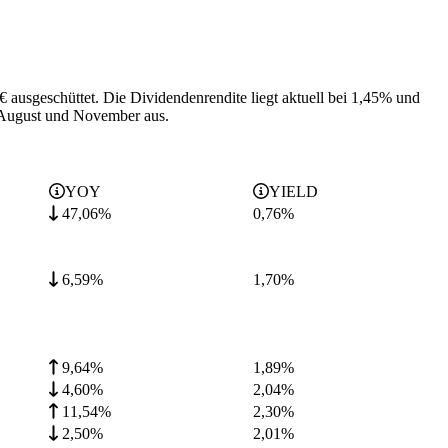
€ ausgeschüttet.
Die Dividendenrendite liegt aktuell bei 1,45% und
 August und November aus.
YOY
YIELD
47,06%
0,76
%
6,59%
1,70
%
9,64%
1,89
%
4,60%
2,04
%
11,54%
2,30
%
2,50%
2,01
%