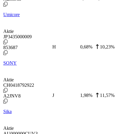
Umicore
Aktie
JP3435000009
H
0,68
%
10,23%
853687
SONY
Aktie
CH0418792922
J
1,98
%
11,57%
A2JNV8
Sika
Aktie
AU000000CUV3