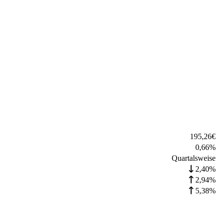
195,26
€
0,66
%
Quartalsweise
2,40%
2,94%
5,38%