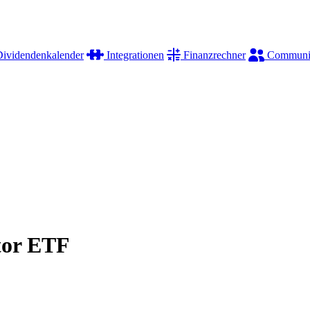
ividendenkalender
Integrationen
Finanzrechner
Communi
tor ETF