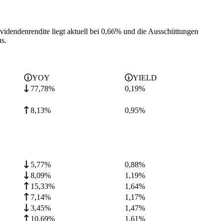
videndenrendite liegt aktuell bei 0,66% und die
Ausschüttungen
s.
YOY
YIELD
77,78%
0,19
%
8,13%
0,95
%
5,77%
0,88
%
8,09%
1,19
%
15,33%
1,64
%
7,14%
1,17
%
3,45%
1,47
%
10,69%
1,61
%