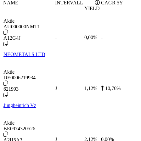
NAME
INTERVALL
CAGR 5Y
YIELD
Aktie
AU000000NMT1
-
0,00
%
-
A12G4J
NEOMETALS LTD
Aktie
DE0006219934
J
1,12
%
10,76%
621993
Jungheinrich Vz
Aktie
BE0974320526
J
2,12
%
0,00%
A2H5A3