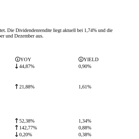
tet.
Die Dividendenrendite liegt aktuell bei 1,74% und die
ber und Dezember aus.
YOY
YIELD
44,87%
0,90
%
21,88%
1,61
%
52,38%
1,34
%
142,77%
0,88
%
0,20%
0,38
%