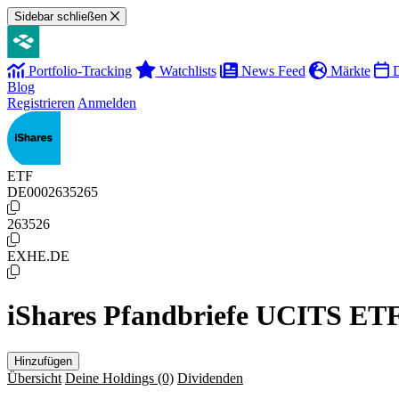
Sidebar schließen
Portfolio-Tracking
Watchlists
News Feed
Märkte
D
Blog
Registrieren
Anmelden
ETF
DE0002635265
263526
EXHE.DE
iShares Pfandbriefe UCITS ET
Hinzufügen
Übersicht
Deine Holdings
(0)
Dividenden