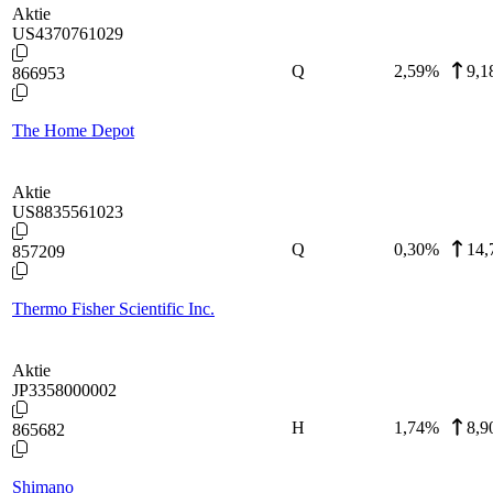
Aktie
US4370761029
Q
2,59
%
9,
866953
The Home Depot
Aktie
US8835561023
Q
0,30
%
14
857209
Thermo Fisher Scientific Inc.
Aktie
JP3358000002
H
1,74
%
8,
865682
Shimano